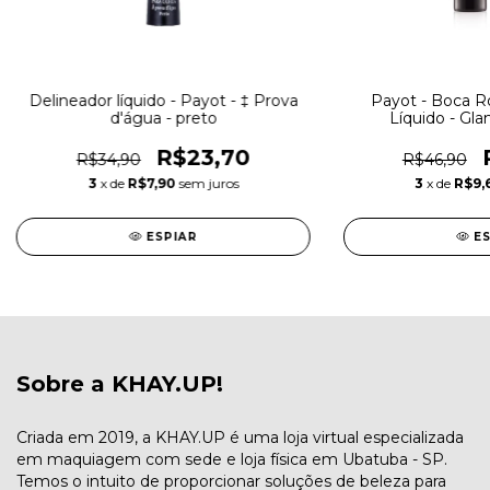
Delineador líquido - Payot - ‡ Prova
Payot - Boca Ro
d'água - preto
Líquido - Gl
R$23,70
R$34,90
R$46,90
3
x de
R$7,90
sem juros
3
x de
R$9,
ESPIAR
E
Sobre a KHAY.UP!
Criada em 2019, a KHAY.UP é uma loja virtual especializada
em maquiagem com sede e loja física em Ubatuba - SP.
Temos o intuito de proporcionar soluções de beleza para