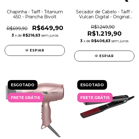
Chapinha - Taiff - Titanium
Secador de Cabelo - Taiff -
450 - Prancha Bivolt
Vulcan Digital - Original
2500W
R$649,90
R$1.249,90
R$699,90
R$1.219,90
3
x de
R$216,63
sem juros
3
x de
R$406,63
sem juros
ESPIAR
ESPIAR
ESGOTADO
ESGOTADO
FRETE GRÁTIS
FRETE GRÁTIS