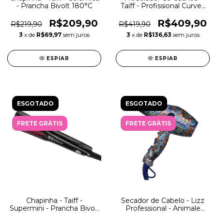
- Prancha Bivolt 180°C
Taiff - Profissional Curves
38mm
R$209,90
R$409,90
R$219,90
R$419,90
3
x de
R$69,97
sem juros
3
x de
R$136,63
sem juros
ESPIAR
ESPIAR
ESGOTADO
ESGOTADO
FRETE GRÁTIS
FRETE GRÁTIS
Chapinha - Taiff -
Secador de Cabelo - Lizz
Supermini - Prancha Bivolt
Professional - Animale
200°C
3800 Ionic