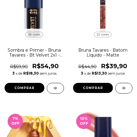
26 cores
22 cores
Sombra e Primer - Bruna
Bruna Tavares - Batom
Tavares - Bt Velvet 2x1 -
Líquido - Matte
6ml
R$54,90
R$39,90
R$59,90
R$44,90
3
x de
R$18,30
sem juros
3
x de
R$13,30
sem juros
COMPRAR
COMPRAR
7
%
12
%
OFF
OFF