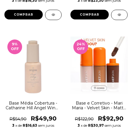
3
x de
R$16,30
sem juros
3
x de
R$23,30
sem juros
COMPRAR
9
%
24
%
OFF
OFF
11 cores
Base Média Cobertura -
Base e Corretivo - Mari
Catharine Hill Angel Wings
Maria - Velvet Skin - Matte
Pri Lessa
2.0
R$49,90
R$92,90
R$54,90
R$122,90
3
x de
R$16,63
sem juros
3
x de
R$30,97
sem juros