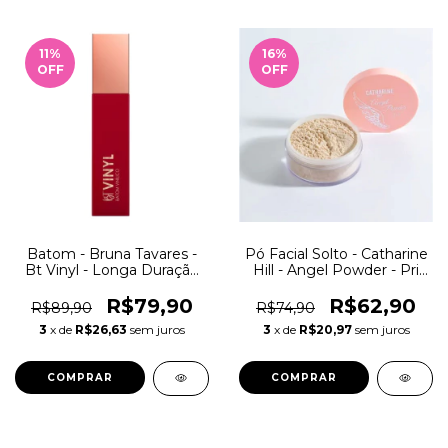
11
%
16
%
OFF
OFF
Batom - Bruna Tavares -
Pó Facial Solto - Catharine
Bt Vinyl - Longa Duração
Hill - Angel Powder - Pri
Vinílico
Lessa
R$79,90
R$62,90
R$89,90
R$74,90
3
x de
R$26,63
sem juros
3
x de
R$20,97
sem juros
COMPRAR
COMPRAR