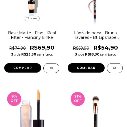
12 cores
Base Matte - Fran - Real
Lápis de boca - Bruna
Filter - Franciny Ehlke
Tavares - Bt Lipshape
Lápiseira Lábial
R$69,90
R$54,90
R$74,90
R$59,90
3
x de
R$23,30
sem juros
3
x de
R$18,30
sem juros
COMPRAR
COMPRAR
9
%
21
%
OFF
OFF