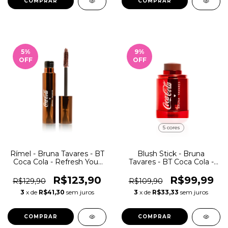
COMPRAR
5
%
9
%
OFF
OFF
5 cores
Rímel - Bruna Tavares - BT
Blush Stick - Bruna
Coca Cola - Refresh Your
Tavares - BT Coca Cola -
Lash 24g
Multifuncional
R$123,90
R$99,99
R$129,90
R$109,90
3
x de
R$41,30
sem juros
3
x de
R$33,33
sem juros
COMPRAR