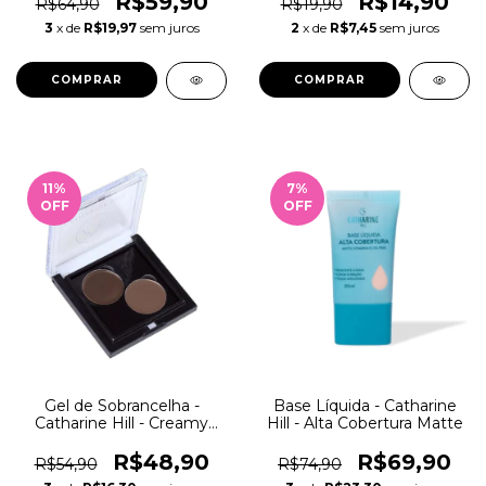
R$59,90
R$14,90
R$64,90
R$19,90
3
x de
R$19,97
sem juros
2
x de
R$7,45
sem juros
COMPRAR
COMPRAR
11
%
7
%
OFF
OFF
Gel de Sobrancelha -
Base Líquida - Catharine
Catharine Hill - Creamy
Hill - Alta Cobertura Matte
Duo Eyebrow
R$48,90
R$69,90
R$54,90
R$74,90