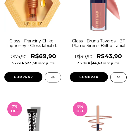
Gloss - Franciny Ehlke -
Gloss - Bruna Tavares - BT
Liphoney - Gloss labial de
Plump Siren - Brilho Labial
Mel
R$69,90
R$43,90
R$74,90
R$49,90
3
x de
R$23,30
sem juros
3
x de
R$14,63
sem juros
7
%
8
%
OFF
OFF