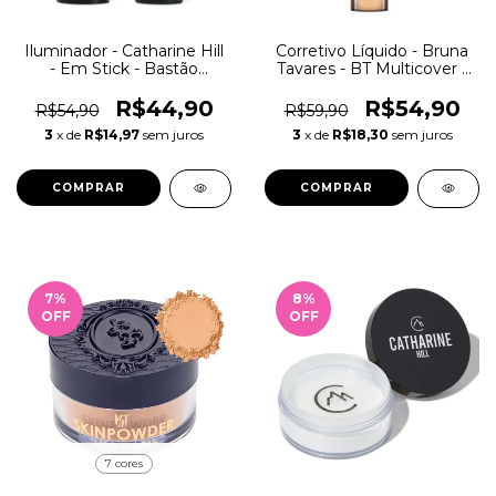
Iluminador - Catharine Hill
Corretivo Líquido - Bruna
- Em Stick - Bastão
Tavares - BT Multicover -
Cremoso
Matte
R$44,90
R$54,90
R$54,90
R$59,90
3
x de
R$14,97
sem juros
3
x de
R$18,30
sem juros
COMPRAR
COMPRAR
7
%
8
%
OFF
OFF
7 cores