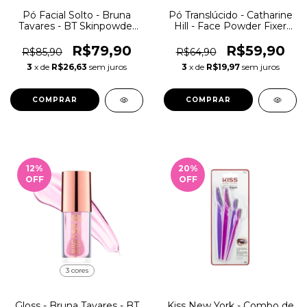
Pó Facial Solto - Bruna
Pó Translúcido - Catharine
Tavares - BT Skinpowder
Hill - Face Powder Fixer
15g
Fixador
R$79,90
R$59,90
R$85,90
R$64,90
3
x de
R$26,63
sem juros
3
x de
R$19,97
sem juros
COMPRAR
COMPRAR
12
%
20
%
OFF
OFF
3 cores
Gloss - Bruna Tavares - BT
Kiss New York - Combo de