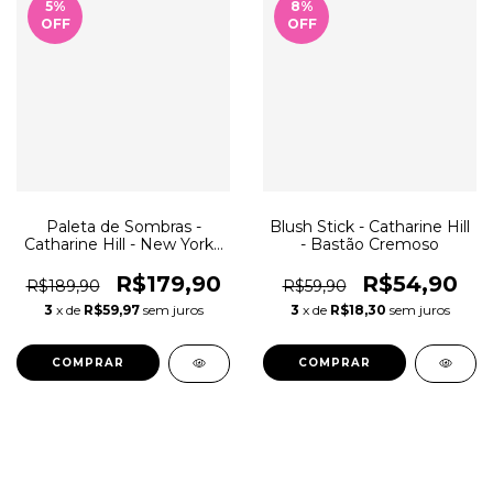
5
%
8
%
OFF
OFF
Paleta de Sombras -
Blush Stick - Catharine Hill
Catharine Hill - New York -
- Bastão Cremoso
by Pri Lessa
R$179,90
R$54,90
R$189,90
R$59,90
3
x de
R$59,97
sem juros
3
x de
R$18,30
sem juros
COMPRAR