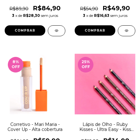
facial - 11g
Facial
R$84,90
R$49,90
R$89,90
R$54,90
3
x de
R$28,30
sem juros
3
x de
R$16,63
sem juros
COMPRAR
COMPRAR
8
%
25
%
OFF
OFF
Corretivo - Mari Maria -
Lápis de Olho - Ruby
Cover Up - Alta cobertura
Kisses - Ultra Easy - Kiss
New York