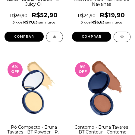
Juicy Oil
Navalhas
R$52,90
R$19,90
R$59,90
R$24,90
3
x de
R$17,63
sem juros
3
x de
R$6,63
sem juros
COMPRAR
6
%
9
%
OFF
OFF
Pó Compacto - Bruna
Contorno - Bruna Tavares
Tavares - BT Powder - Pó
- BT Contour - Contorno