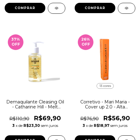
COMPRAR
COMPRAR
37
%
26
%
OFF
OFF
13 cores
Demaquilante Cleasing Oil
Corretivo - Mari Maria -
- Catharine Hill - Melt
Cover up 2.0 - Alta
Makeup
cobertura 6ml
R$69,90
R$56,90
R$110,90
R$76,90
3
x de
R$23,30
sem juros
3
x de
R$18,97
sem juros