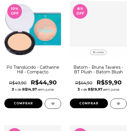
10
%
8
%
OFF
OFF
16 cores
Pó Translúcido - Catharine
Batom - Bruna Tavares -
Hill - Compacto
BT Plush - Batom Blush
R$44,90
R$59,90
R$49,90
R$64,90
3
x de
R$14,97
sem juros
3
x de
R$19,97
sem juros
COMPRAR
COMPRAR