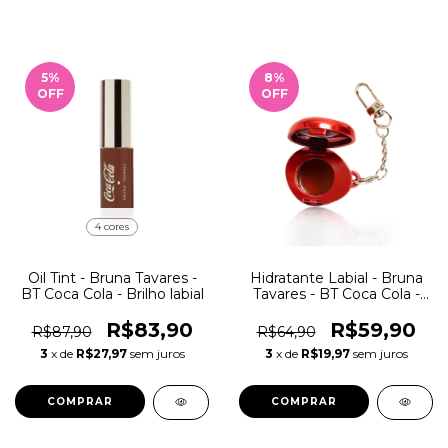
5
%
8
%
OFF
OFF
4 cores
Oil Tint - Bruna Tavares -
Hidratante Labial - Bruna
BT Coca Cola - Brilho labial
Tavares - BT Coca Cola -
Pop Charm
R$83,90
R$59,90
R$87,90
R$64,90
3
x de
R$27,97
sem juros
3
x de
R$19,97
sem juros
COMPRAR