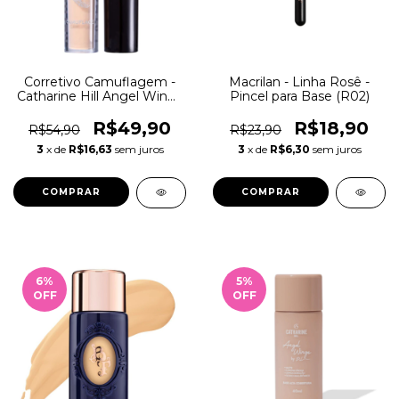
Corretivo Camuflagem -
Macrilan - Linha Rosê -
Catharine Hill Angel Wings
Pincel para Base (R02)
Pri Lessa
R$49,90
R$18,90
R$54,90
R$23,90
3
x de
R$16,63
sem juros
3
x de
R$6,30
sem juros
COMPRAR
6
%
5
%
OFF
OFF