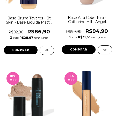
Base Alta Cobertura -
Base Bruna Tavares - Bt
Catharine Hill - Angel
Skin - Base Líquida Matte
Wings Pri Lessa
Facial
R$94,90
R$86,90
R$99,90
R$92,90
3
x de
R$31,63
sem juros
3
x de
R$28,97
sem juros
COMPRAR
COMPRAR
18
%
8
%
OFF
OFF