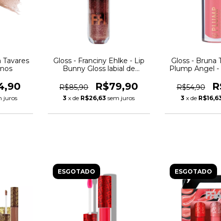
a Tavares
Gloss - Franciny Ehlke - Lip
Gloss - Bruna 
anos
Bunny Gloss labial de
Plump Angel - 
Chocolate
4,90
R$79,90
R
R$85,90
R$54,90
 juros
3
x de
R$26,63
sem juros
3
x de
R$16,6
ESGOTADO
ESGOTADO