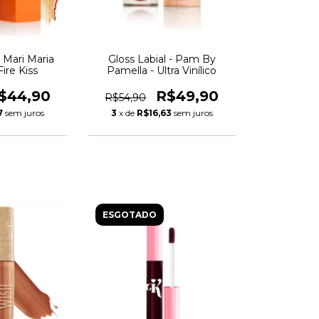
 Mari Maria
Gloss Labial - Pam By
ire Kiss
Pamella - Ultra Vinílico
$44,90
R$49,90
R$54,90
7
sem juros
3
x de
R$16,63
sem juros
ESGOTADO