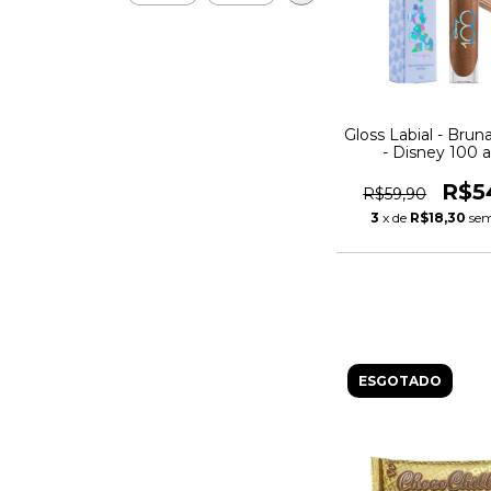
Gloss Labial - Brun
- Disney 100 
R$5
R$59,90
3
x de
R$18,30
sem
ESGOTADO