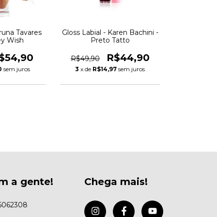
Bruna Tavares
Gloss Labial - Karen Bachini -
ey Wish
Preto Tatto
$54,90
R$44,90
R$49,90
0
sem juros
3
x de
R$14,97
sem juros
m a gente!
Chega mais!
6062308