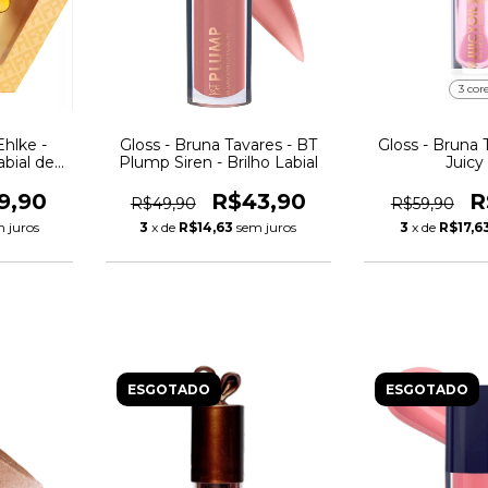
3 cor
Ehlke -
Gloss - Bruna Tavares - BT
Gloss - Bruna 
abial de
Plump Siren - Brilho Labial
Juicy 
9,90
R$43,90
R
R$49,90
R$59,90
 juros
3
x de
R$14,63
sem juros
3
x de
R$17,6
ESGOTADO
ESGOTADO