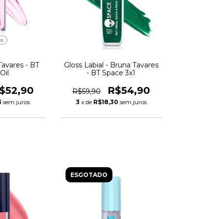
es
Tavares - BT
Gloss Labial - Bruna Tavares
Oil
- BT Space 3x1
$52,90
R$54,90
R$59,90
3
sem juros
3
x de
R$18,30
sem juros
ESGOTADO