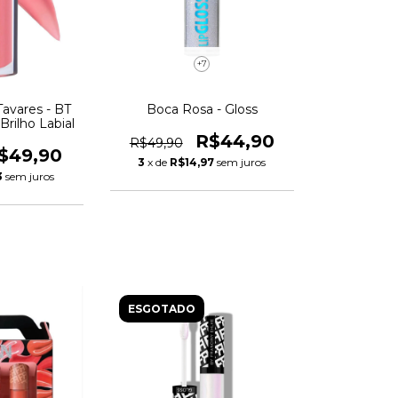
+7
Tavares - BT
Boca Rosa - Gloss
Brilho Labial
R$44,90
R$49,90
$49,90
3
x de
R$14,97
sem juros
3
sem juros
ESGOTADO