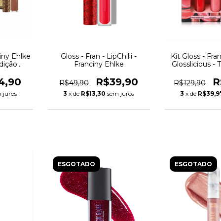
iny Ehlke
Gloss - Fran - LipChilli -
Kit Gloss - Fra
Edição
Franciny Ehlke
Glosslicious - 
4,90
R$39,90
R
R$49,90
R$129,90
 juros
3
x de
R$13,30
sem juros
3
x de
R$39,9
ESGOTADO
ESGOTADO