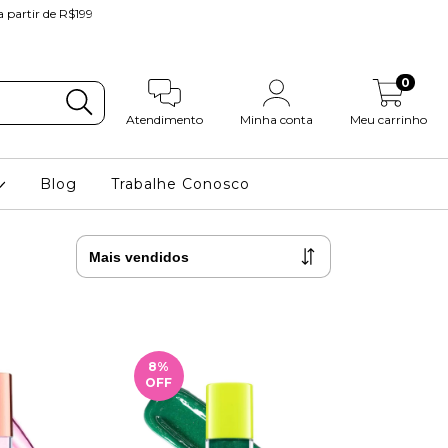
partir de R$199
0
Atendimento
Minha conta
Meu carrinho
Blog
Trabalhe Conosco
8
%
OFF