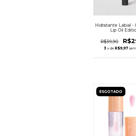
Hidratante Labial -
Lip Oil Editi
R$2
R$39,90
3
x de
R$9,97
sem
ESGOTADO