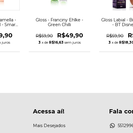
amella -
Gloss - Franciny Ehlke -
Gloss Labial - 
l - Smart
Green Chilli
- BT Disn
9,90
R$49,90
R
R$59,90
R$59,90
 juros
3
x de
R$16,63
sem juros
3
x de
R$18,3
Acessa aí!
Fala co
Mais Desejados
551299