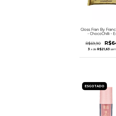
Gloss Fran By Franc
- ChocoChilli - 
Limitada
R$6
R$69,90
3
x de
R$21,63
sem
ESGOTADO