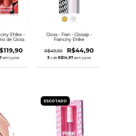
+1
nciny Ehlke -
Gloss - Fran - Glossip -
Trio de Gloss
Franciny Ehlke
$119,90
R$44,90
R$49,90
7
sem juros
3
x de
R$14,97
sem juros
ESGOTADO