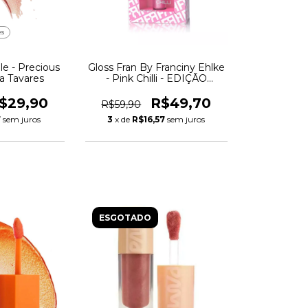
es
le - Precious
Gloss Fran By Franciny Ehlke
na Tavares
- Pink Chilli - EDIÇÃO
LIMITADA
$29,90
R$49,70
R$59,90
7
sem juros
3
x de
R$16,57
sem juros
ESGOTADO