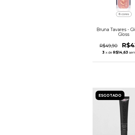
8 cores
Bruna Tavares - Gl
Gloss
R$4
R$49,90
3
x de
R$14,63
sem
ESGOTADO