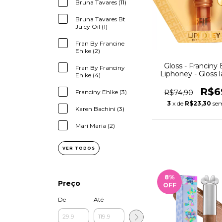
Bruna Tavares (11)
Bruna Tavares Bt
Juicy Oil (1)
Fran By Francine
Ehlke (2)
Gloss - Franciny 
Fran By Franciny
Liphoney - Gloss l
Ehlke (4)
Mel
R$6
R$74,90
Franciny Ehlke (3)
3
x de
R$23,30
sem
Karen Bachini (3)
Mari Maria (2)
VER TODOS
8
%
Preço
OFF
De
Até