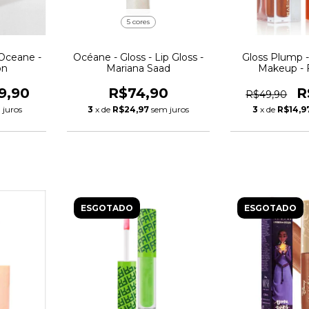
5 cores
 Oceane -
Océane - Gloss - Lip Gloss -
Gloss Plump -
on
Mariana Saad
Makeup - F
9,90
R$74,90
R
R$49,90
 juros
3
x de
R$24,97
sem juros
3
x de
R$14,9
ESGOTADO
ESGOTADO