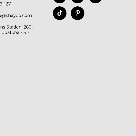
99-1271
to@khayup.com
ns Staden, 260,
, Ubatuba - SP