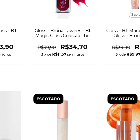
3 cor
oss - BT
Gloss - Bruna Tavares - Bt
Gloss - BT Marb
Magic Gloss Coleção The
Gloss - Bru
Magician
3,90
R$34,70
R
R$39,90
R$39,90
 juros
3
x de
R$11,57
sem juros
3
x de
R$9,9
ESGOTADO
ESGOTADO