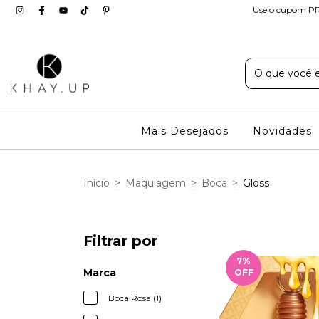
Use o cupom PR
Mais Desejados
Novidades
Início
>
Maquiagem
>
Boca
>
Gloss
Filtrar por
7
%
Marca
OFF
Boca Rosa (1)