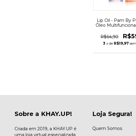
Lip Oil - Pam By P
Óleo Multifunciona
Girl
R$5
R$64,90
3
x de
R$19,97
sem
Sobre a KHAY.UP!
Loja Segura!
Quem Somos
Criada em 2019, a KHAY.UP é
uma loja virtual especializada