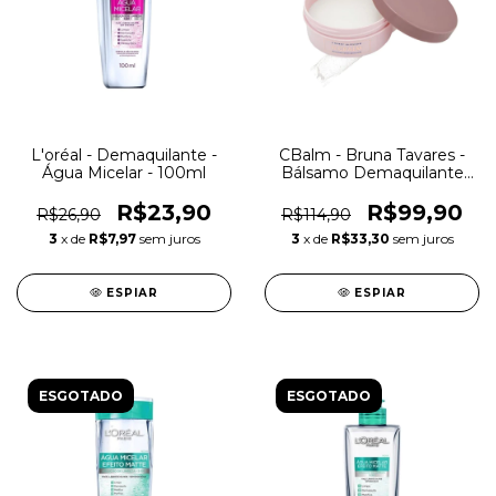
L'oréal - Demaquilante -
CBalm - Bruna Tavares -
Água Micelar - 100ml
Bálsamo Demaquilante
Cherry Blossom
R$23,90
R$99,90
R$26,90
R$114,90
3
x de
R$7,97
sem juros
3
x de
R$33,30
sem juros
ESPIAR
ESPIAR
ESGOTADO
ESGOTADO