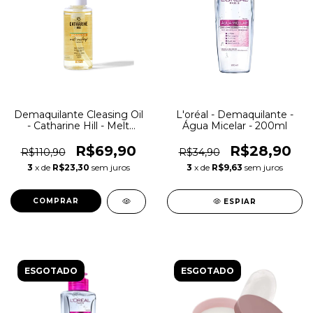
Demaquilante Cleasing Oil
L'oréal - Demaquilante -
- Catharine Hill - Melt
Água Micelar - 200ml
Makeup
R$69,90
R$28,90
R$110,90
R$34,90
3
x de
R$23,30
sem juros
3
x de
R$9,63
sem juros
ESPIAR
ESGOTADO
ESGOTADO