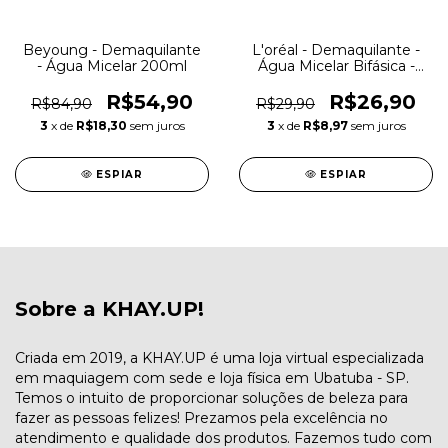
Beyoung - Demaquilante
L'oréal - Demaquilante -
- Água Micelar 200ml
Água Micelar Bifásica -
100ml
R$54,90
R$26,90
R$84,90
R$29,90
3
x de
R$18,30
sem juros
3
x de
R$8,97
sem juros
ESPIAR
ESPIAR
Sobre a KHAY.UP!
Criada em 2019, a KHAY.UP é uma loja virtual especializada
em maquiagem com sede e loja física em Ubatuba - SP.
Temos o intuito de proporcionar soluções de beleza para
fazer as pessoas felizes! Prezamos pela excelência no
atendimento e qualidade dos produtos. Fazemos tudo com