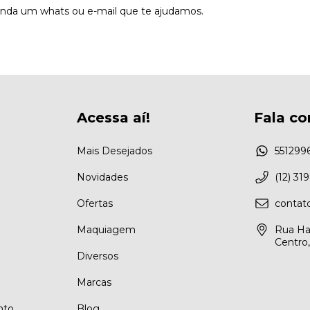
anda um whats ou e-mail que te ajudamos.
Acessa aí!
Fala co
Mais Desejados
551299
Novidades
(12) 31
Ofertas
conta
Maquiagem
Rua Ha
Centro
Diversos
Marcas
nto
Blog