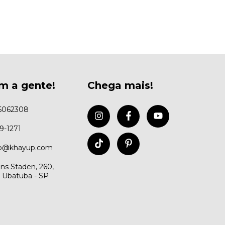
m a gente!
Chega mais!
6062308
99-1271
to@khayup.com
ns Staden, 260,
, Ubatuba - SP