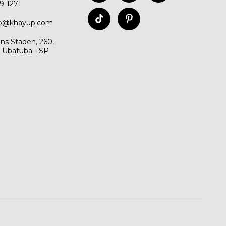
99-1271
to@khayup.com
ns Staden, 260,
, Ubatuba - SP