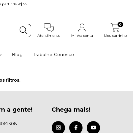
partir de R$199
0
Atendimento
Minha conta
Meu carrinho
Blog
Trabalhe Conosco
 filtros.
m a gente!
Chega mais!
6062308