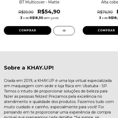
BT Multicover - Matte
Alta cobe
R$54,90
R$59,90
R$76,90
3
x de
R$18,30
sem juros
3
x de
R$18,
COMPRAR
COMPRAR
Sobre a KHAY.UP!
Criada em 2019, a KHAY.UP é uma loja virtual especializada
em maquiagem com sede e loja física em Ubatuba - SP.
Temos o intuito de proporcionar soluções de beleza para
fazer as pessoas felizes! Prezamos pela excelência no
atendimento e qualidade dos produtos. Fazemos tudo com
muito cuidado e carinho, especialmente para você! Foi
pensando em te proporcionar uma experiência de compra
incrível que preparamos cada detalhe. "Se inspire, se