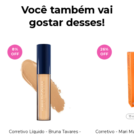
Você também vai
gostar desses!
8
%
26
%
OFF
OFF
13 c
Corretivo Líquido - Bruna Tavares -
Corretivo - Mari Ma