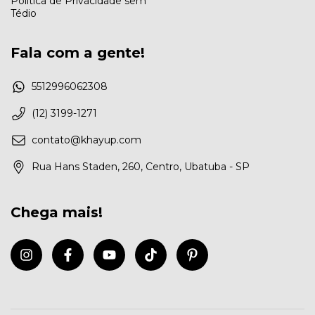
Política de Privacidade sem
Tédio
Fala com a gente!
5512996062308
(12) 3199-1271
contato@khayup.com
Rua Hans Staden, 260, Centro, Ubatuba - SP
Chega mais!