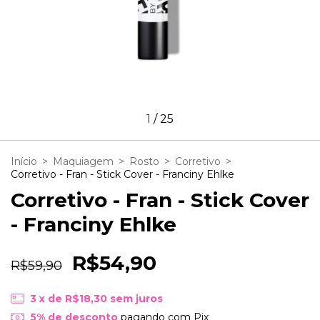
1
/
25
Início
>
Maquiagem
>
Rosto
>
Corretivo
>
Corretivo - Fran - Stick Cover - Franciny Ehlke
Corretivo - Fran - Stick Cover
- Franciny Ehlke
R$54,90
R$59,90
3
x de
R$18,30
sem juros
5% de desconto
pagando com Pix