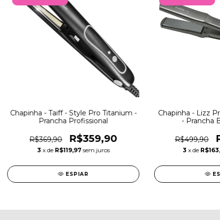
Chapinha - Taiff - Style Pro Titanium -
Chapinha - Lizz Pr
Prancha Profissional
- Prancha B
R$359,90
R$369,90
R$499,90
3
x de
R$119,97
sem juros
3
x de
R$163
ESPIAR
E