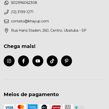
5512996062308
(12) 3199-1271
contato@khayup.com
Rua Hans Staden, 260, Centro, Ubatuba - SP
Chega mais!
Meios de pagamento