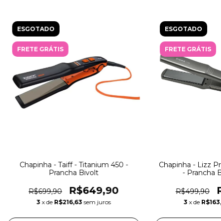
ESGOTADO
ESGOTADO
FRETE GRÁTIS
FRETE GRÁTIS
Chapinha - Taiff - Titanium 450 -
Chapinha - Lizz Pr
Prancha Bivolt
- Prancha B
R$649,90
R$699,90
R$499,90
3
x de
R$216,63
sem juros
3
x de
R$163