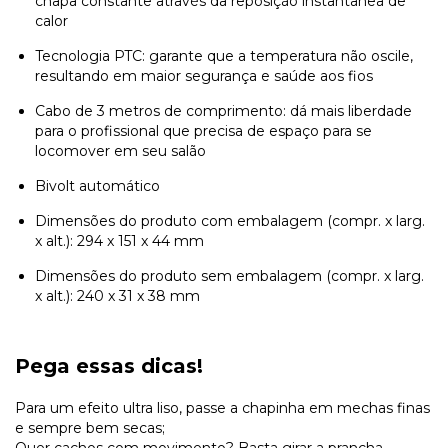
chapa constante através da reposição instantânea de
calor
Tecnologia PTC: garante que a temperatura não oscile,
resultando em maior segurança e saúde aos fios
Cabo de 3 metros de comprimento: dá mais liberdade
para o profissional que precisa de espaço para se
locomover em seu salão
Bivolt automático
Dimensões do produto com embalagem (compr. x larg.
x alt.): 294 x 151 x 44 mm
Dimensões do produto sem embalagem (compr. x larg.
x alt.): 240 x 31 x 38 mm
Pega essas dicas!
Para um efeito ultra liso, passe a chapinha em mechas finas
e sempre bem secas;
Quer cachos com movimento? Basta girar a prancha