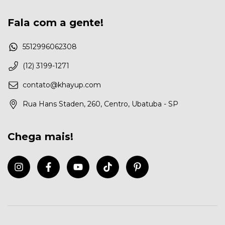
Fala com a gente!
5512996062308
(12) 3199-1271
contato@khayup.com
Rua Hans Staden, 260, Centro, Ubatuba - SP
Chega mais!