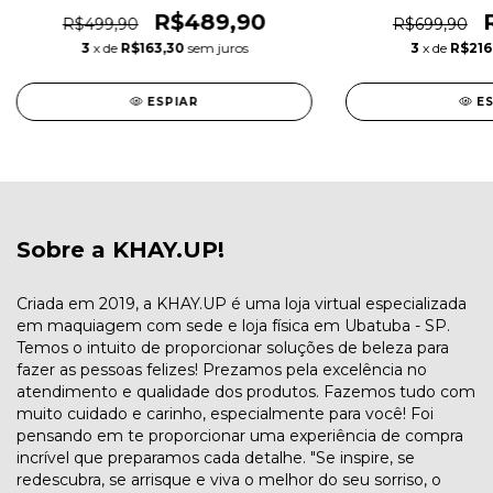
R$489,90
R$499,90
R$699,90
3
x de
R$163,30
sem juros
3
x de
R$216
ESPIAR
E
Sobre a KHAY.UP!
Criada em 2019, a KHAY.UP é uma loja virtual especializada
em maquiagem com sede e loja física em Ubatuba - SP.
Temos o intuito de proporcionar soluções de beleza para
fazer as pessoas felizes! Prezamos pela excelência no
atendimento e qualidade dos produtos. Fazemos tudo com
muito cuidado e carinho, especialmente para você! Foi
pensando em te proporcionar uma experiência de compra
incrível que preparamos cada detalhe. "Se inspire, se
redescubra, se arrisque e viva o melhor do seu sorriso, o