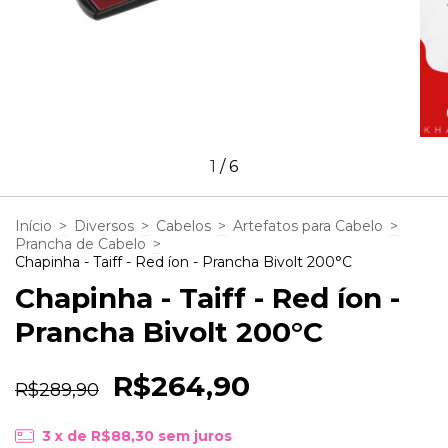
1
/
6
Início
>
Diversos
>
Cabelos
>
Artefatos para Cabelo
>
Prancha de Cabelo
>
Chapinha - Taiff - Red íon - Prancha Bivolt 200°C
Chapinha - Taiff - Red íon -
Prancha Bivolt 200°C
R$264,90
R$289,90
3
x de
R$88,30
sem juros