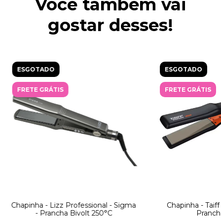
Você também vai
gostar desses!
ESGOTADO
ESGOTADO
FRETE GRÁTIS
FRETE GRÁTIS
Chapinha - Lizz Professional - Sigma
Chapinha - Taiff
- Prancha Bivolt 250°C
Prancha