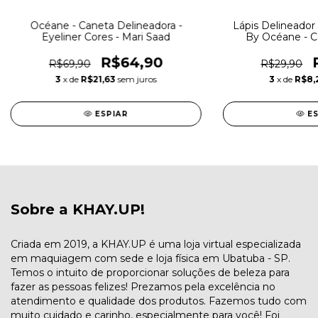
Océane - Caneta Delineadora -
Lápis Delineador 
Eyeliner Cores - Mari Saad
By Océane - Co
R$64,90
R$69,90
R$29,90
3
x de
R$21,63
sem juros
3
x de
R$8,
ESPIAR
E
Sobre a KHAY.UP!
Criada em 2019, a KHAY.UP é uma loja virtual especializada
em maquiagem com sede e loja física em Ubatuba - SP.
Temos o intuito de proporcionar soluções de beleza para
fazer as pessoas felizes! Prezamos pela excelência no
atendimento e qualidade dos produtos. Fazemos tudo com
muito cuidado e carinho, especialmente para você! Foi