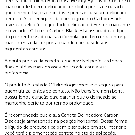
delineadora da linha Boca Rosa Beauty By Payot. Confere o
máximo efeito em delineado com linha precisa e ousada,
que permite traços definidos e precisos para um delineado
perfeito. A cor enriquecida com pigmento Carbon Black,
revela aquele efeito que todo delineado deve ter, marcante
e revelador. O termo Carbon Black está associado ao tipo
do pigmento usado na sua fórmula, que tem uma entrega
mais intensa da cor preta quando comparado aos
pigmentos comuns.
A ponta precisa da caneta torna possível perfeitas linhas
finas e até as mais grossas, de acordo com a sua
preferência.
O produto é testado Oftalmologicamente e seguro para
quem utiliza lentes de contato. Não transfere nem borra,
possui longa duração para garantir que o delineado se
mantenha perfeito por tempo prolongado.
É recomendado que a sua Caneta Delineadora Carbon
Black seja armazenada na posição horizontal. Dessa forma
o líquido do produto fica bem distribuído em seu interior e
você terá a pigmentação correta no ato da aplicação.