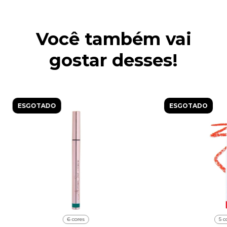
Você também vai
gostar desses!
ESGOTADO
ESGOTADO
6 cores
5 c