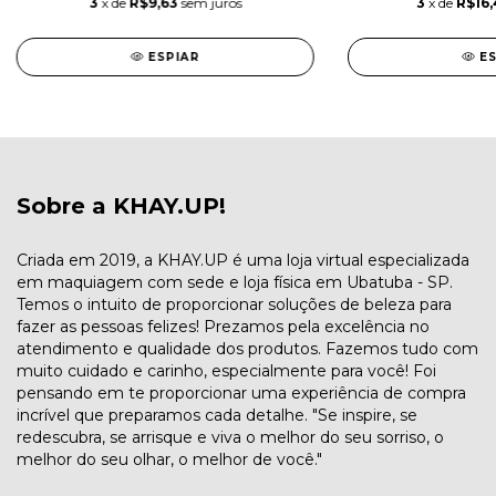
3
x de
R$9,63
sem juros
3
x de
R$16,
ESPIAR
E
Sobre a KHAY.UP!
Criada em 2019, a KHAY.UP é uma loja virtual especializada
em maquiagem com sede e loja física em Ubatuba - SP.
Temos o intuito de proporcionar soluções de beleza para
fazer as pessoas felizes! Prezamos pela excelência no
atendimento e qualidade dos produtos. Fazemos tudo com
muito cuidado e carinho, especialmente para você! Foi
pensando em te proporcionar uma experiência de compra
incrível que preparamos cada detalhe. "Se inspire, se
redescubra, se arrisque e viva o melhor do seu sorriso, o
melhor do seu olhar, o melhor de você."