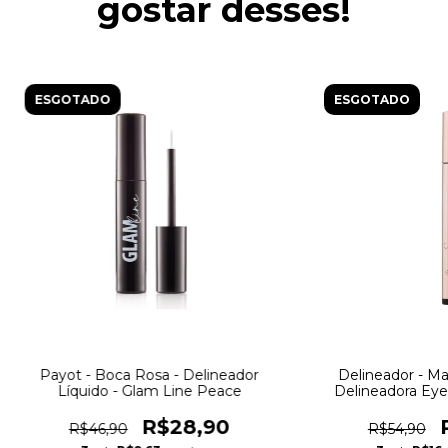
gostar desses!
ESGOTADO
ESGOTADO
Payot - Boca Rosa - Delineador
Delineador - Ma
Líquido - Glam Line Peace
Delineadora Eyel
Océ
R$28,90
R$46,90
R$54,90