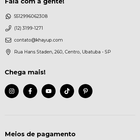
Fala com a gente!
5512996062308
(12) 3199-1271
contato@khayup.com
Rua Hans Staden, 260, Centro, Ubatuba - SP
Chega mais!
Meios de pagamento