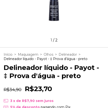
1
/
2
Início
>
Maquiagem
>
Olhos
>
Delineador
>
Delineador líquido - Payot - ‡ Prova d'água - preto
Delineador líquido - Payot -
‡ Prova d'água - preto
R$23,70
R$34,90
3
x de
R$7,90
sem juros
5% de desconto
pagando com Pix