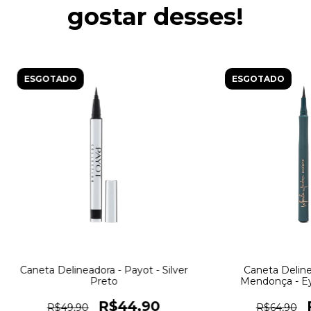
gostar desses!
ESGOTADO
ESGOTADO
Caneta Delineadora - Payot - Silver
Caneta Delinea
Preto
Mendonça - Ey
Océ
R$44,90
R$49,90
R$64,90