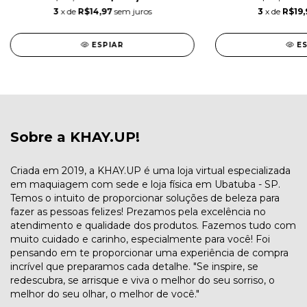
3
x de
R$14,97
sem juros
3
x de
R$19,
ESPIAR
E
Sobre a KHAY.UP!
Criada em 2019, a KHAY.UP é uma loja virtual especializada
em maquiagem com sede e loja física em Ubatuba - SP.
Temos o intuito de proporcionar soluções de beleza para
fazer as pessoas felizes! Prezamos pela excelência no
atendimento e qualidade dos produtos. Fazemos tudo com
muito cuidado e carinho, especialmente para você! Foi
pensando em te proporcionar uma experiência de compra
incrível que preparamos cada detalhe. "Se inspire, se
redescubra, se arrisque e viva o melhor do seu sorriso, o
melhor do seu olhar, o melhor de você."