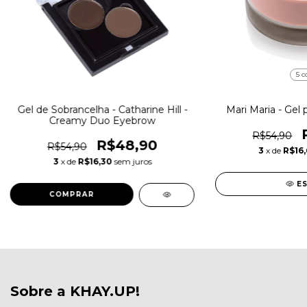
5 c
Gel de Sobrancelha - Catharine Hill -
Mari Maria - Gel 
Creamy Duo Eyebrow
R$54,90
R$48,90
R$54,90
3
x de
R$16,
3
x de
R$16,30
sem juros
E
Sobre a KHAY.UP!