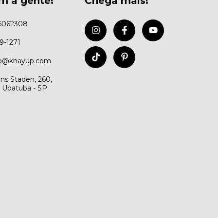
m a gente!
Chega mais!
6062308
99-1271
to@khayup.com
ns Staden, 260,
, Ubatuba - SP