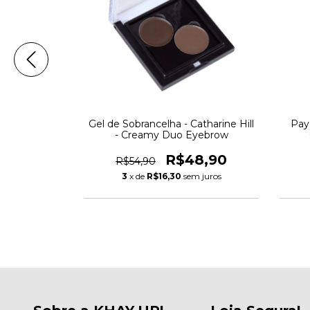
elha - Bruna
Gel de Sobrancelha - Catharine Hill
Payo
cebrow
- Creamy Duo Eyebrow
6,90
R$48,90
R$54,90
 juros
3
x de
R$16,30
sem juros