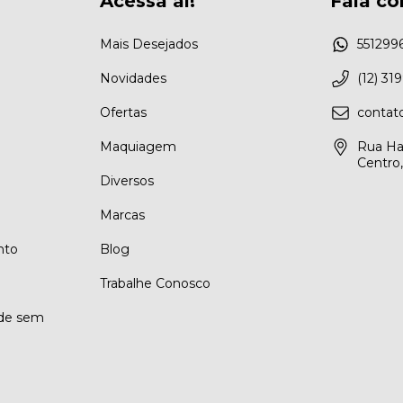
Acessa aí!
Fala co
Mais Desejados
551299
Novidades
(12) 31
Ofertas
conta
Maquiagem
Rua Ha
Centro
Diversos
Marcas
nto
Blog
Trabalhe Conosco
ade sem