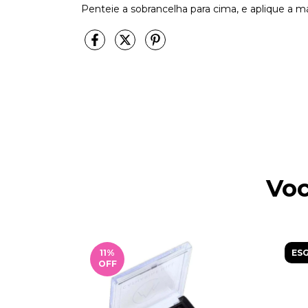
Penteie a sobrancelha para cima, e aplique a m
Voc
11
%
ES
OFF