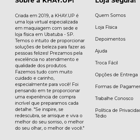
Sobre a KHAY.UP!
Loja Segura!
Quem Somos
Criada em 2019, a KHAY.UP é
uma loja virtual especializada
Loja Física
em maquiagem com sede e
loja física em Ubatuba - SP.
Depoimentos
Temos o intuito de proporcionar
soluções de beleza para fazer as
Ajuda
pessoas felizes! Prezamos pela
excelência no atendimento e
Troca Fácil
qualidade dos produtos.
Fazemos tudo com muito
Opções de Entrega
cuidado e carinho,
especialmente para você! Foi
Formas de Pagame
pensando em te proporcionar
uma experiência de compra
Trabalhe Conosco
incrível que preparamos cada
detalhe. "Se inspire, se
Política de Privacid
redescubra, se arrisque e viva o
Tédio
melhor do seu sorriso, o melhor
do seu olhar, o melhor de você."