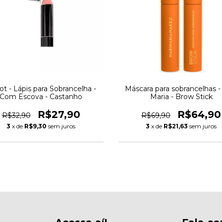
t - Lápis para Sobrancelha -
Máscara para sobrancelhas -
Com Escova - Castanho
Maria - Brow Stick
R$27,90
R$64,90
R$32,90
R$69,90
3
x de
R$9,30
sem juros
3
x de
R$21,63
sem juros