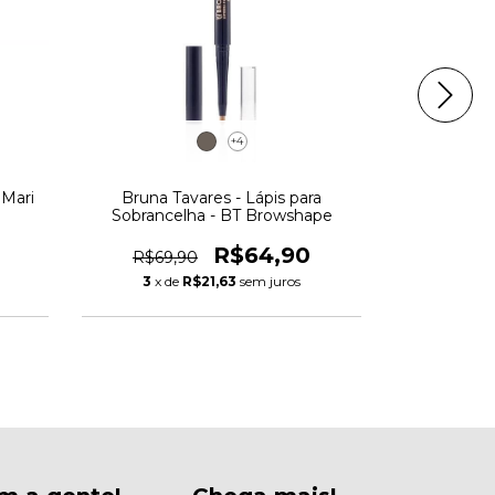
+4
 Mari
Bruna Tavares - Lápis para
Mari Maria 
Sobrancelha - BT Browshape
R$54,
R$64,90
R$69,90
3
x de
3
x de
R$21,63
sem juros