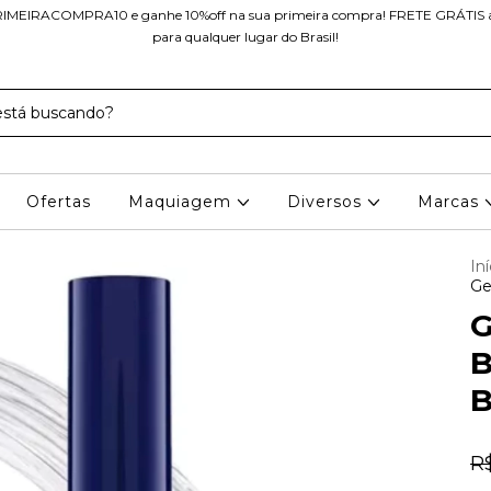
IMEIRACOMPRA10 e ganhe 10%off na sua primeira compra! FRETE GRÁTIS a 
para qualquer lugar do Brasil!
Ofertas
Maquiagem
Diversos
Marcas
Iní
Ge
G
B
B
R