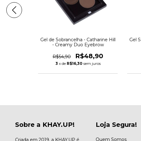
 - Tracta -
Gel de Sobrancelha - Catharine Hill
Gel S
a
- Creamy Duo Eyebrow
9,90
R$48,90
R$54,90
 juros
3
x de
R$16,30
sem juros
Sobre a KHAY.UP!
Loja Segura!
Quem Somos
Criada em 2019, a KHAY.UP é