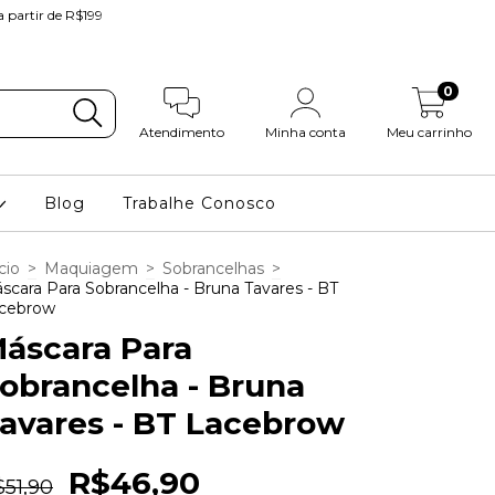
partir de R$199
0
Atendimento
Minha conta
Meu carrinho
Blog
Trabalhe Conosco
cio
>
Maquiagem
>
Sobrancelhas
>
scara Para Sobrancelha - Bruna Tavares - BT
cebrow
áscara Para
obrancelha - Bruna
avares - BT Lacebrow
R$46,90
$51,90