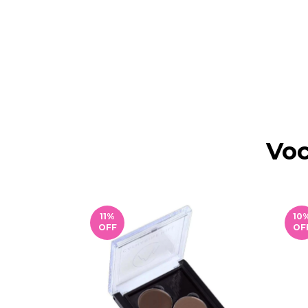
Voc
11
%
10
OFF
OF