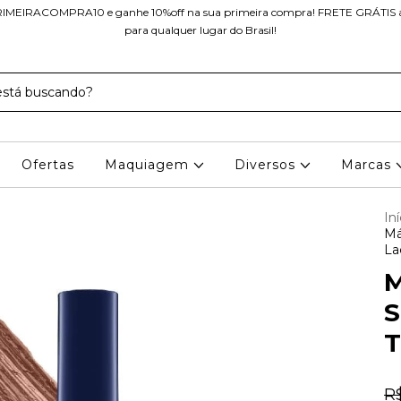
IMEIRACOMPRA10 e ganhe 10%off na sua primeira compra! FRETE GRÁTIS a 
para qualquer lugar do Brasil!
Ofertas
Maquiagem
Diversos
Marcas
Iní
Má
La
M
S
T
R