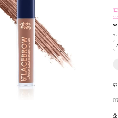
Ve
To