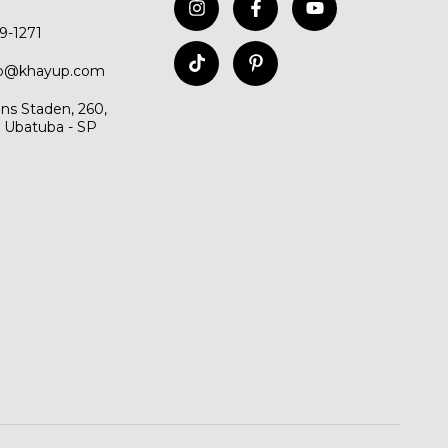
99-1271
to@khayup.com
ns Staden, 260,
, Ubatuba - SP