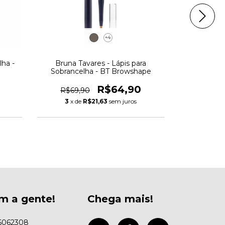
+4
lha -
Bruna Tavares - Lápis para
Máscara par
o
Sobrancelha - BT Browshape
Bachin
R$64,90
R$69,90
R$54,
3
x de
R$21,63
sem juros
3
x d
m a gente!
Chega mais!
6062308