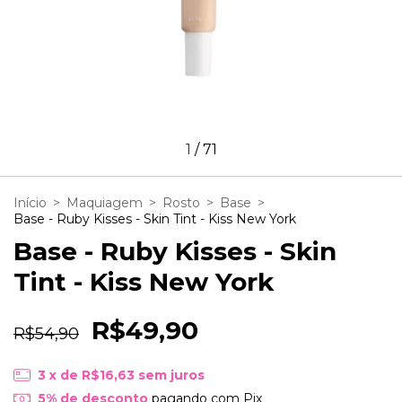
1
/
71
Início
>
Maquiagem
>
Rosto
>
Base
>
Base - Ruby Kisses - Skin Tint - Kiss New York
Base - Ruby Kisses - Skin
Tint - Kiss New York
R$49,90
R$54,90
3
x de
R$16,63
sem juros
5% de desconto
pagando com Pix