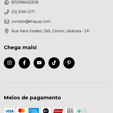
5512996062308
(12) 3199-1271
contato@khayup.com
Rua Hans Staden, 260, Centro, Ubatuba - SP
Chega mais!
Meios de pagamento