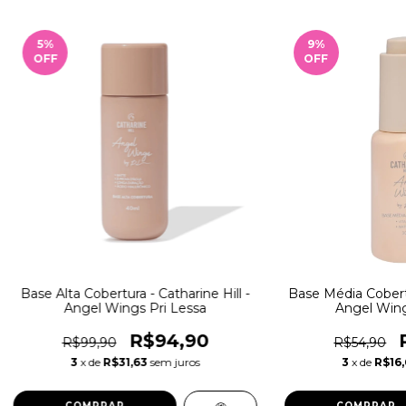
5
%
9
%
OFF
OFF
Base Alta Cobertura - Catharine Hill -
Base Média Cobertu
Angel Wings Pri Lessa
Angel Wing
R$94,90
R$99,90
R$54,90
3
x de
R$31,63
sem juros
3
x de
R$16,
COMPRAR
COMPRAR