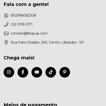
Fala com a gente!
5512996062308
(12) 3199-1271
contato@khayup.com
Rua Hans Staden, 260, Centro, Ubatuba - SP
Chega mais!
Meios de pagamento