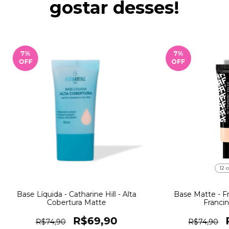
gostar desses!
7
%
7
%
OFF
OFF
12 c
Base Líquida - Catharine Hill - Alta
Base Matte - Fra
Cobertura Matte
Francin
R$69,90
R$74,90
R$74,90