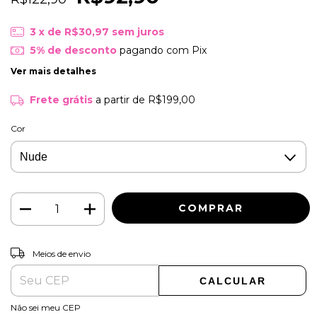
3
x de
R$30,97
sem juros
5% de desconto
pagando com Pix
Ver mais detalhes
Frete grátis
a partir de
R$199,00
Cor
ALTERAR CEP
Entregas para o CEP:
Meios de envio
CALCULAR
Não sei meu CEP