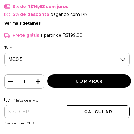
3
x de
R$16,63
sem juros
5% de desconto
pagando com Pix
Ver mais detalhes
Frete grátis
a partir de
R$199,00
Tom
ALTERAR CEP
Entregas para o CEP:
Meios de envio
CALCULAR
Não sei meu CEP