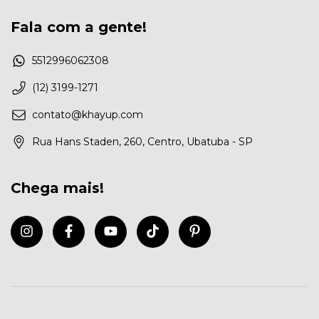
Fala com a gente!
5512996062308
(12) 3199-1271
contato@khayup.com
Rua Hans Staden, 260, Centro, Ubatuba - SP
Chega mais!