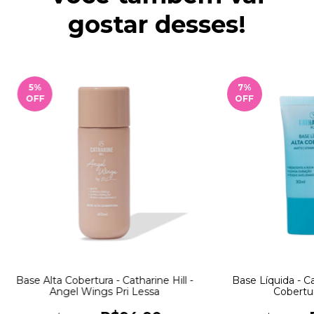
gostar desses!
5
%
7
%
OFF
OFF
Base Alta Cobertura - Catharine Hill -
Base Líquida - Cat
Angel Wings Pri Lessa
Cobertu