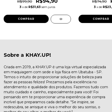
R$94,90
R$99,90
R$74,90
3
x de
R$31,63
sem juros
3
x de
R$23
COMPRAR
COMPRAR
Sobre a KHAY.UP!
Criada em 2019, a KHAY.UP é uma loja virtual especializada
em maquiagem com sede e loja física em Ubatuba - SP.
Temos o intuito de proporcionar soluções de beleza para
fazer as pessoas felizes! Prezamos pela excelência no
atendimento e qualidade dos produtos. Fazemos tudo com
muito cuidado e carinho, especialmente para você! Foi
pensando em te proporcionar uma experiência de compra
incrível que preparamos cada detalhe. "Se inspire, se
redescubra, se arrisque e viva o melhor do seu sorriso, o