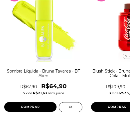
5 c
Sombra Líquida - Bruna Tavares - BT
Blush Stick - Brun
Alien
Cola - Mul
R$64,90
R$67,90
R$109,90
3
x de
R$21,63
sem juros
3
x de
R$33
COMPRAR
COMPRAR