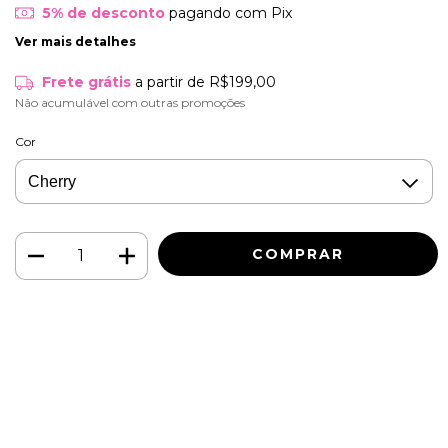
5% de desconto
pagando com Pix
Ver mais detalhes
Frete grátis
a partir de
R$199,00
Não acumulável com outras promoções
Cor
Meios de envio
ALTERAR CEP
Entregas para o CEP:
CALCULAR
Faça login
e use seus dados de entrega
Não sei meu CEP