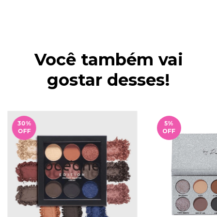
Você também vai
gostar desses!
30
%
5
%
OFF
OFF