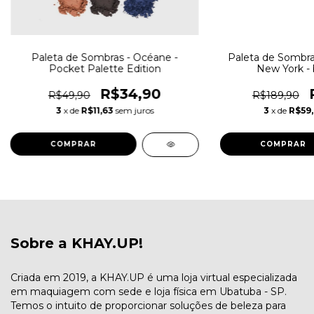
Paleta de Sombras - Océane -
Paleta de Sombras 
Pocket Palette Edition
New York - 
R$34,90
R$49,90
R$189,90
3
x de
R$11,63
sem juros
3
x de
R$59,
COMPRAR
Sobre a KHAY.UP!
Criada em 2019, a KHAY.UP é uma loja virtual especializada
em maquiagem com sede e loja física em Ubatuba - SP.
Temos o intuito de proporcionar soluções de beleza para