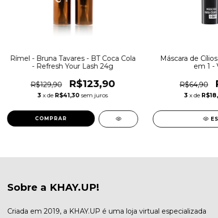
Rímel - Bruna Tavares - BT Coca Cola
Máscara de Cílios
- Refresh Your Lash 24g
em 1 -
R$123,90
R$129,90
R$64,90
3
x de
R$41,30
sem juros
3
x de
R$18,
E
Sobre a KHAY.UP!
Criada em 2019, a KHAY.UP é uma loja virtual especializada