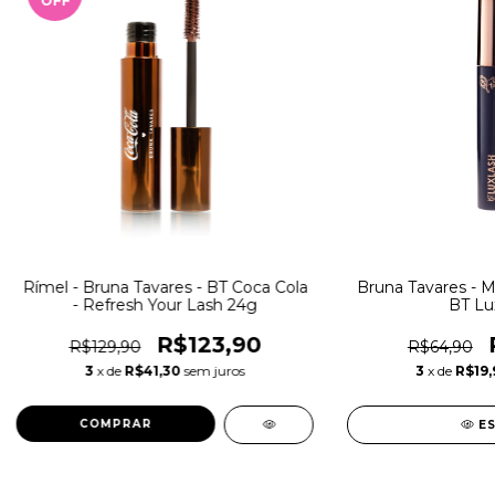
OFF
Rímel - Bruna Tavares - BT Coca Cola
Bruna Tavares - Má
- Refresh Your Lash 24g
BT Lu
R$123,90
R$129,90
R$64,90
3
x de
R$41,30
sem juros
3
x de
R$19,
E