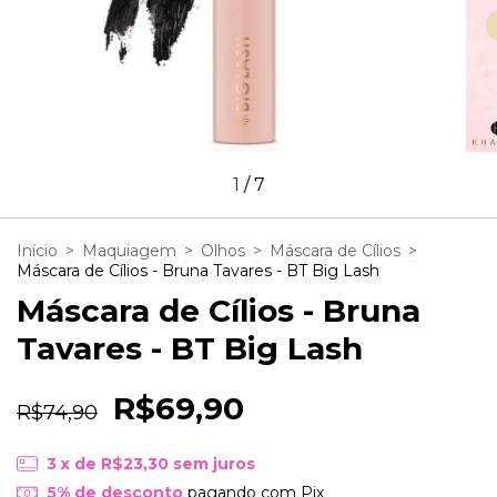
1
/
7
Início
>
Maquiagem
>
Olhos
>
Máscara de Cílios
>
Máscara de Cílios - Bruna Tavares - BT Big Lash
Máscara de Cílios - Bruna
Tavares - BT Big Lash
R$69,90
R$74,90
3
x de
R$23,30
sem juros
5% de desconto
pagando com Pix