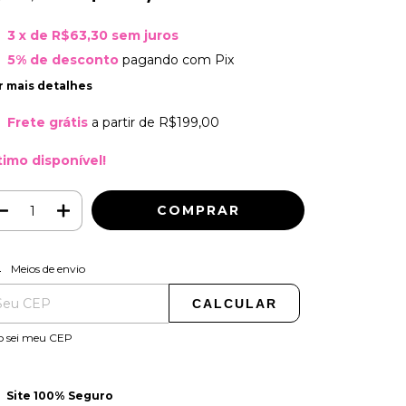
3
x de
R$63,30
sem juros
5% de desconto
pagando com Pix
r mais detalhes
Frete grátis
a partir de
R$199,00
timo disponível!
ALTERAR CEP
regas para o CEP:
Meios de envio
CALCULAR
o sei meu CEP
Site 100% Seguro