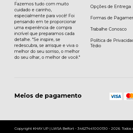
Fazemos tudo com muito
Opções de Entrega
cuidado e carinho,
especialmente para você! Foi
Formas de Pagame
pensando em te proporcionar
uma experiência de compra
Trabalhe Conosco
incrível que preparamos cada
detalhe. "Se inspire, se
Política de Privacid
redescubra, se arrisque e viva o
Tédio
melhor do seu sorriso, o melhor
do seu olhar, o melhor de você."
Meios de pagamento
Copyright KHAY.UP | LWSA Belfort - 34627441000130 - 2026. Todos os 