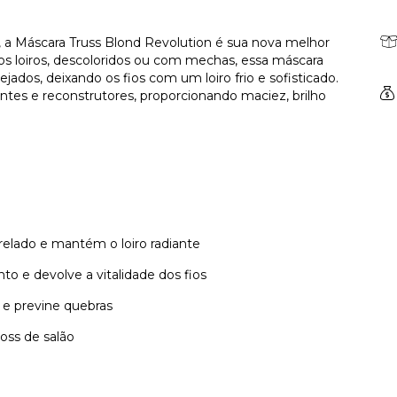
 a Máscara Truss Blond Revolution é sua nova melhor
s loiros, descoloridos ou com mechas, essa máscara
jados, deixando os fios com um loiro frio e sofisticado.
antes e reconstrutores, proporcionando maciez, brilho
relado e mantém o loiro radiante
o e devolve a vitalidade dos fios
r e previne quebras
loss de salão