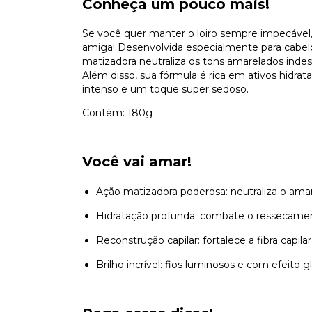
Conheça um pouco mais!
Se você quer manter o loiro sempre impecável,
amiga! Desenvolvida especialmente para cabelo
matizadora neutraliza os tons amarelados indese
Além disso, sua fórmula é rica em ativos hidrat
intenso e um toque super sedoso.
Contém: 180g
Você vai amar!
Ação matizadora poderosa: neutraliza o ama
Hidratação profunda: combate o ressecament
Reconstrução capilar: fortalece a fibra capila
Brilho incrível: fios luminosos e com efeito g