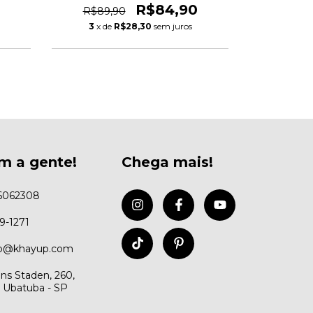
R$84,90
R$89,90
R$289,
3
x de
R$28,30
sem juros
3
x de
m a gente!
Chega mais!
6062308
99-1271
to@khayup.com
ns Staden, 260,
, Ubatuba - SP