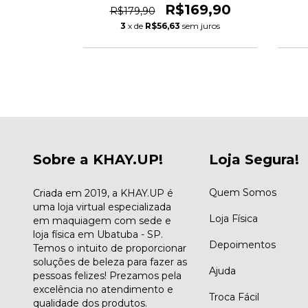
99,90
R$169,90
R$179,90
m juros
3
x de
R$56,63
sem juros
Sobre a KHAY.UP!
Loja Segura!
Quem Somos
Criada em 2019, a KHAY.UP é
uma loja virtual especializada
Loja Física
em maquiagem com sede e
loja física em Ubatuba - SP.
Depoimentos
Temos o intuito de proporcionar
soluções de beleza para fazer as
Ajuda
pessoas felizes! Prezamos pela
excelência no atendimento e
Troca Fácil
qualidade dos produtos.