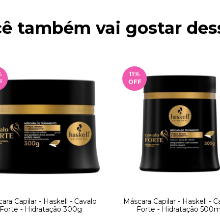
ê também vai gostar des
%
11
%
F
OFF
ara Capilar - Haskell - Cavalo
Máscara Capilar - Haskell - C
Forte - Hidratação 300g
Forte - Hidratação 500m