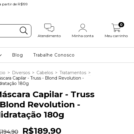
partir de R$199
0
Atendimento
Minha conta
Meu carrinho
Blog
Trabalhe Conosco
cio
>
Diversos
>
Cabelos
>
Tratamentos
>
scara Capilar - Truss - Blond Revolution -
dratação 180g
áscara Capilar - Truss
 Blond Revolution -
idratação 180g
R$189,90
$194,90