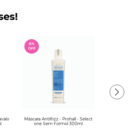
ses!
6
%
3
%
OFF
OFF
FRETE GRÁ
avalo
Máscara Antifrizz - Prohall - Select
Máscara Cap
l
one Sem Formol 300ml
- E