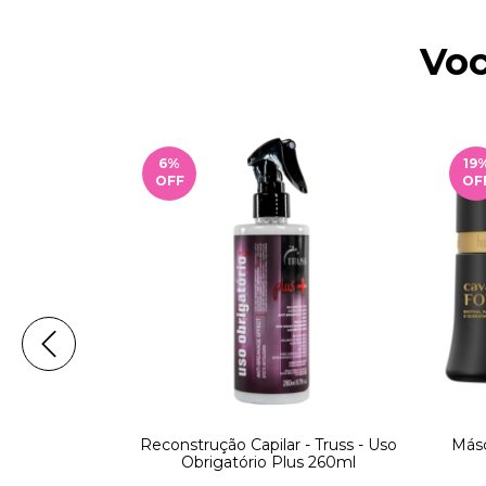
Voc
6
%
19
OFF
OF
hall - Select
Reconstrução Capilar - Truss - Uso
Másc
ol 1L
Obrigatório Plus 260ml