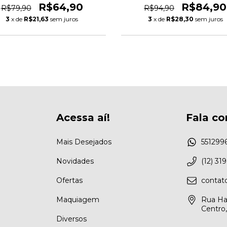
R$64,90
R$84,90
R$79,90
R$94,90
3
x de
R$21,63
sem juros
3
x de
R$28,30
sem juros
Acessa aí!
Fala co
Mais Desejados
551299
Novidades
(12) 31
Ofertas
conta
Maquiagem
Rua Ha
Centro
Diversos