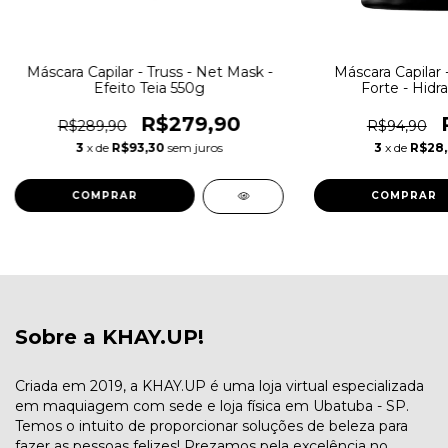
Máscara Capilar - Truss - Net Mask -
Máscara Capilar -
Efeito Teia 550g
Forte - Hidr
R$279,90
R$289,90
R$94,90
3
x de
R$93,30
sem juros
3
x de
R$28
Sobre a KHAY.UP!
Criada em 2019, a KHAY.UP é uma loja virtual especializada
em maquiagem com sede e loja física em Ubatuba - SP.
Temos o intuito de proporcionar soluções de beleza para
fazer as pessoas felizes! Prezamos pela excelência no