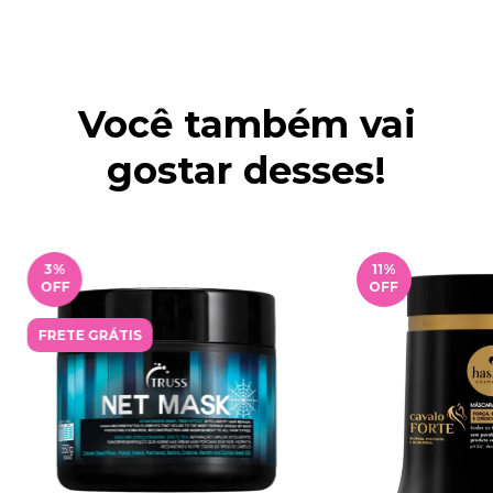
Você também vai
gostar desses!
3
%
11
%
OFF
OFF
FRETE GRÁTIS