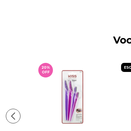
Voc
20
%
ES
OFF