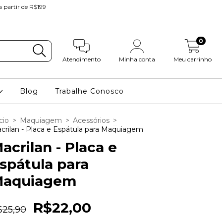
partir de R$199
0
Atendimento
Minha conta
Meu carrinho
Blog
Trabalhe Conosco
cio
>
Maquiagem
>
Acessórios
>
crilan - Placa e Espátula para Maquiagem
acrilan - Placa e
spátula para
Maquiagem
R$22,00
$25,90