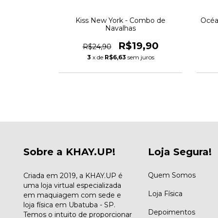
nja - Cotton
Kiss New York - Combo de
Océan
Navalhas
,80
R$19,90
R$24,90
3
x de
R$6,63
sem juros
Sobre a KHAY.UP!
Loja Segura!
Quem Somos
Criada em 2019, a KHAY.UP é
uma loja virtual especializada
Loja Física
em maquiagem com sede e
loja física em Ubatuba - SP.
Depoimentos
Temos o intuito de proporcionar