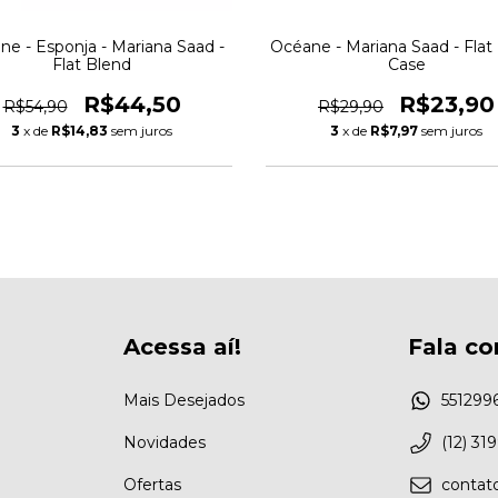
e - Esponja - Mariana Saad -
Océane - Mariana Saad - Flat
Flat Blend
Case
R$44,50
R$23,90
R$54,90
R$29,90
3
x de
R$14,83
sem juros
3
x de
R$7,97
sem juros
Acessa aí!
Fala co
Mais Desejados
551299
Novidades
(12) 31
Ofertas
conta