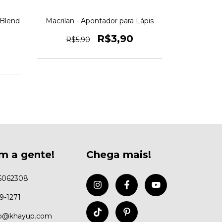
 Blend
Macrilan - Apontador para Lápis
Kiss New Yo
R$3,90
R$5,90
R$14
m a gente!
Chega mais!
6062308
99-1271
to@khayup.com