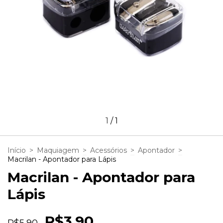
1
/
1
Início
>
Maquiagem
>
Acessórios
>
Apontador
>
Macrilan - Apontador para Lápis
Macrilan - Apontador para
Lápis
R$3,90