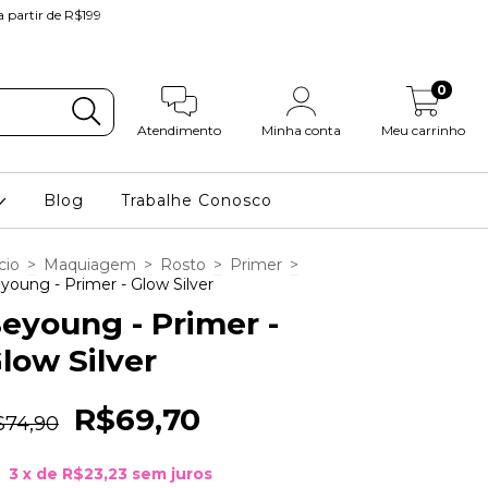
partir de R$199
0
Atendimento
Minha conta
Meu carrinho
Blog
Trabalhe Conosco
cio
>
Maquiagem
>
Rosto
>
Primer
>
young - Primer - Glow Silver
eyoung - Primer -
low Silver
R$69,70
$74,90
3
x de
R$23,23
sem juros