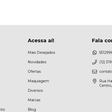
Acessa aí!
Fala co
Mais Desejados
551299
Novidades
(12) 31
Ofertas
conta
Maquiagem
Rua Ha
Centro
Diversos
Marcas
nto
Blog