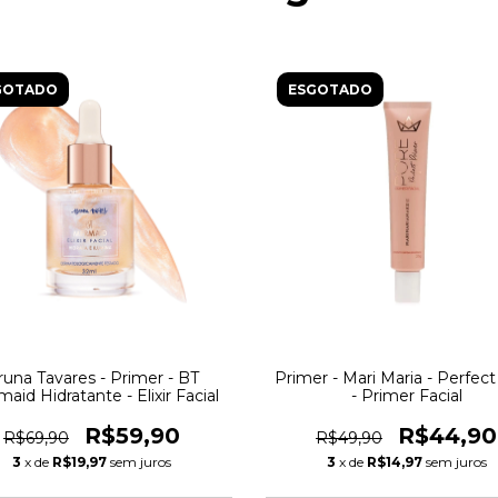
GOTADO
ESGOTADO
runa Tavares - Primer - BT
Primer - Mari Maria - Perfec
aid Hidratante - Elixir Facial
- Primer Facial
R$59,90
R$44,90
R$69,90
R$49,90
3
x de
R$19,97
sem juros
3
x de
R$14,97
sem juros