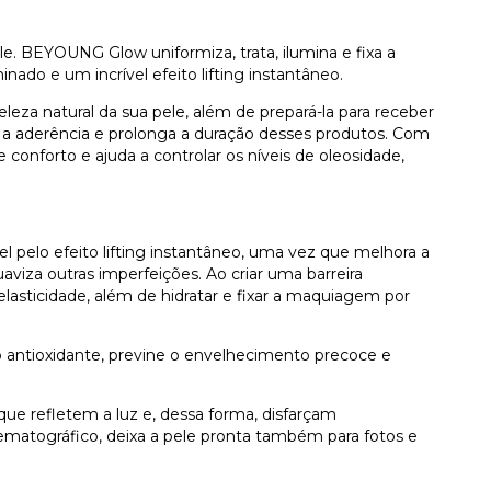
le. BEYOUNG Glow uniformiza, trata, ilumina e fixa a
ado e um incrível efeito lifting instantâneo.
za natural da sua pele, além de prepará-la para receber
ra a aderência e prolonga a duração desses produtos. Com
 conforto e ajuda a controlar os níveis de oleosidade,
vel pelo efeito lifting instantâneo, uma vez que melhora a
aviza outras imperfeições. Ao criar uma barreira
elasticidade, além de hidratar e fixar a maquiagem por
 antioxidante, previne o envelhecimento precoce e
que refletem a luz e, dessa forma, disfarçam
matográfico, deixa a pele pronta também para fotos e