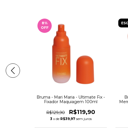
8
%
ES
OFF
r - BT Blur
Bruma - Mari Maria - Ultimate Fix -
B
Fixador Maquiagem 100ml
Merm
9,90
R$119,90
R$129,90
 juros
3
x de
R$39,97
sem juros