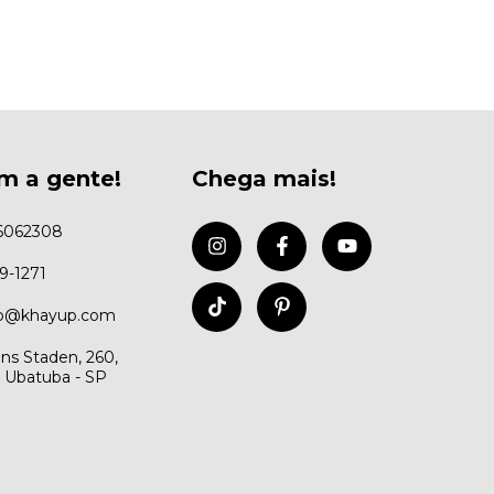
m a gente!
Chega mais!
6062308
99-1271
to@khayup.com
ns Staden, 260,
, Ubatuba - SP