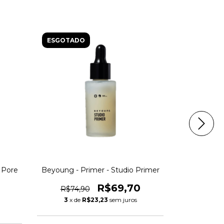
ESGOTADO
ESGOTAD
t Pore
Beyoung - Primer - Studio Primer
Booster Pri
Sérum
R$69,70
R$74,90
R$59,
3
x de
R$23,23
sem juros
3
x de