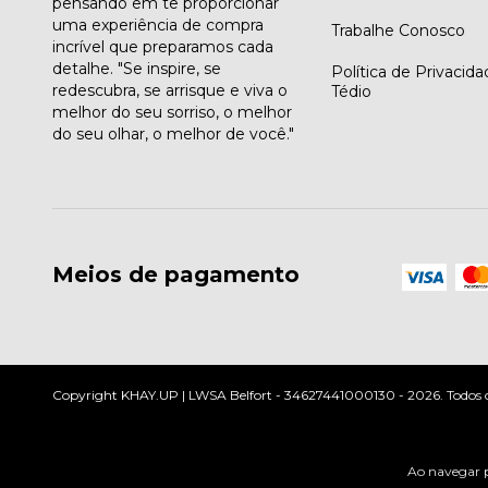
pensando em te proporcionar
uma experiência de compra
Trabalhe Conosco
incrível que preparamos cada
detalhe. "Se inspire, se
Política de Privacid
redescubra, se arrisque e viva o
Tédio
melhor do seu sorriso, o melhor
do seu olhar, o melhor de você."
Meios de pagamento
Copyright KHAY.UP | LWSA Belfort - 34627441000130 - 2026. Todos os 
Ao navegar p