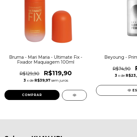
Bruma - Mari Maria - Ultimate Fix -
Beyoung - Prime
Fixador Maquiagem 100ml
R$74,90
R$119,90
R$129,90
3
x de
R$23
3
x de
R$39,97
sem juros
E