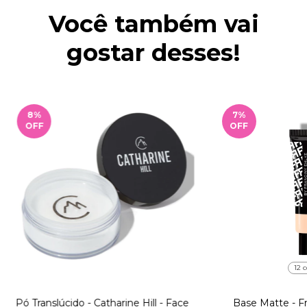
Você também vai
gostar desses!
8
%
7
%
OFF
OFF
12 c
Pó Translúcido - Catharine Hill - Face
Base Matte - Fra