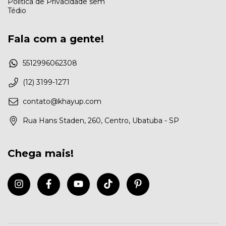
Política de Privacidade sem
Tédio
Fala com a gente!
5512996062308
(12) 3199-1271
contato@khayup.com
Rua Hans Staden, 260, Centro, Ubatuba - SP
Chega mais!