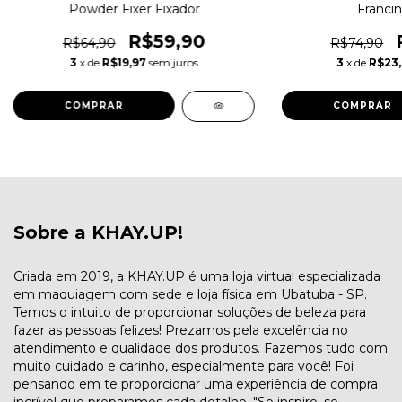
Powder Fixer Fixador
Francin
R$59,90
R$64,90
R$74,90
3
x de
R$19,97
sem juros
3
x de
R$23
COMPRAR
COMPRAR
Sobre a KHAY.UP!
Criada em 2019, a KHAY.UP é uma loja virtual especializada
em maquiagem com sede e loja física em Ubatuba - SP.
Temos o intuito de proporcionar soluções de beleza para
fazer as pessoas felizes! Prezamos pela excelência no
atendimento e qualidade dos produtos. Fazemos tudo com
muito cuidado e carinho, especialmente para você! Foi
pensando em te proporcionar uma experiência de compra
incrível que preparamos cada detalhe. "Se inspire, se