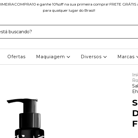
IMEIRACOMPRA10 e ganhe 10%off na sua primeira compra! FRETE GRÁTIS a 
para qualquer lugar do Brasil!
Ofertas
Maquiagem
Diversos
Marcas
Iní
Ro
Sa
Eh
S
D
F