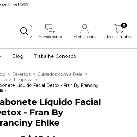
partir de R$199
0
Atendimento
Minha conta
Meu carrinho
Blog
Trabalhe Conosco
cio
>
Diversos
>
Cuidados com a Pele
>
sto
>
Limpeza
>
bonete Líquido Facial Detox - Fran By Franciny
lke
abonete Líquido Facial
etox - Fran By
ranciny Ehlke