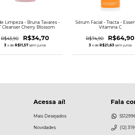
de Limpeza - Bruna Tavares -
Sérum Facial - Tracta - Essenc
 Cleanser Cherry Blossom
Vitamina C
R$34,70
R$64,90
R$43,90
R$74,90
3
x de
R$11,57
sem juros
3
x de
R$21,63
sem juros
Acessa aí!
Fala co
Mais Desejados
551299
Novidades
(12) 31