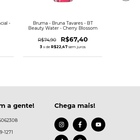
ial -
Bruma - Bruna Tavares - BT
Primer Fa
Beauty Water - Cherry Blossom
R$67,40
R$74,90
R$54,
3
x de
R$22,47
sem juros
3
x de
m a gente!
Chega mais!
6062308
99-1271