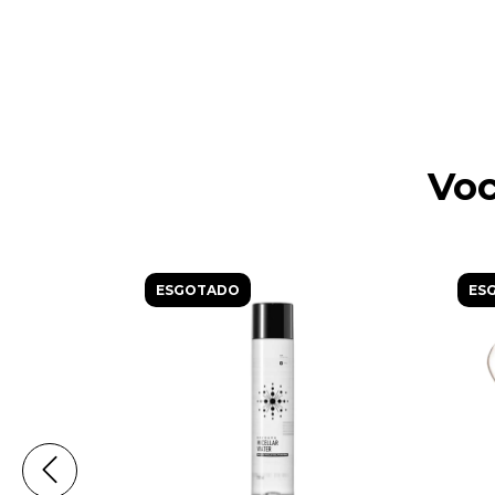
Voc
ESGOTADO
ES