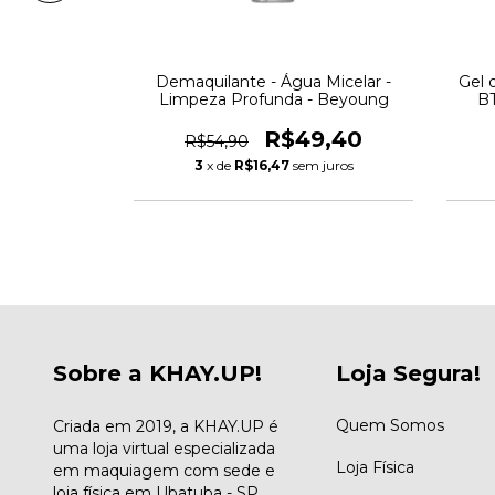
eza facial -
Demaquilante - Água Micelar -
Gel 
oung
Limpeza Profunda - Beyoung
BT
8,30
R$49,40
R$54,90
 juros
3
x de
R$16,47
sem juros
Sobre a KHAY.UP!
Loja Segura!
Quem Somos
Criada em 2019, a KHAY.UP é
uma loja virtual especializada
Loja Física
em maquiagem com sede e
loja física em Ubatuba - SP.