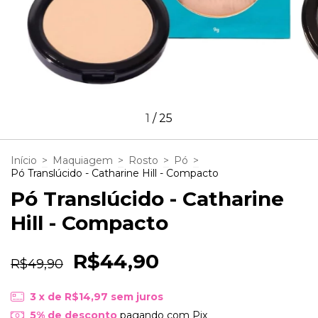
1
/
25
Início
>
Maquiagem
>
Rosto
>
Pó
>
Pó Translúcido - Catharine Hill - Compacto
Pó Translúcido - Catharine
Hill - Compacto
R$44,90
R$49,90
3
x de
R$14,97
sem juros
5% de desconto
pagando com Pix