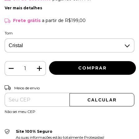
Ver mais detalhes
Frete grátis
a partir de
R$199,00
Tom
ALTERAR CEP
Entregas para o CEP:
Meios de envio
CALCULAR
Não sei meu CEP
Site 100% Seguro
As suas informações estão totalmente Protegidas!