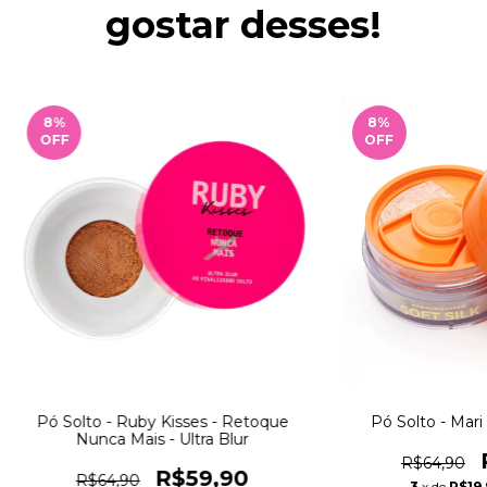
gostar desses!
8
%
8
%
OFF
OFF
Pó Solto - Ruby Kisses - Retoque
Pó Solto - Mari 
Nunca Mais - Ultra Blur
R$64,90
R$59,90
R$64,90
3
x de
R$19,