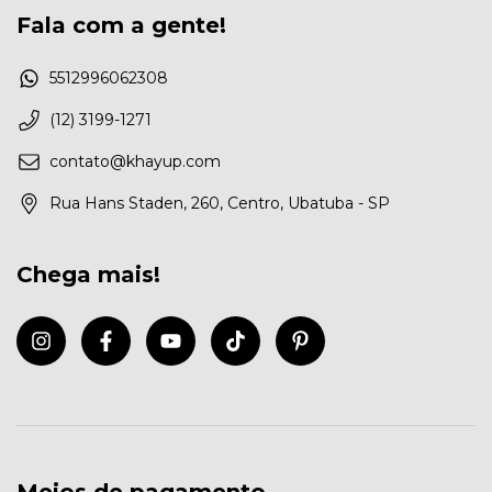
Fala com a gente!
5512996062308
(12) 3199-1271
contato@khayup.com
Rua Hans Staden, 260, Centro, Ubatuba - SP
Chega mais!