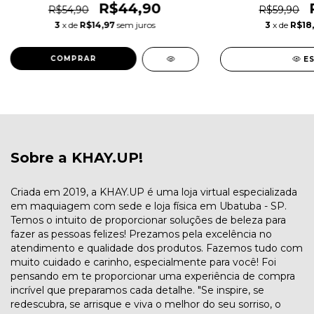
R$44,90
R$54,90
R$59,90
3
x de
R$14,97
sem juros
3
x de
R$18,
COMPRAR
E
Sobre a KHAY.UP!
Criada em 2019, a KHAY.UP é uma loja virtual especializada
em maquiagem com sede e loja física em Ubatuba - SP.
Temos o intuito de proporcionar soluções de beleza para
fazer as pessoas felizes! Prezamos pela excelência no
atendimento e qualidade dos produtos. Fazemos tudo com
muito cuidado e carinho, especialmente para você! Foi
pensando em te proporcionar uma experiência de compra
incrível que preparamos cada detalhe. "Se inspire, se
redescubra, se arrisque e viva o melhor do seu sorriso, o