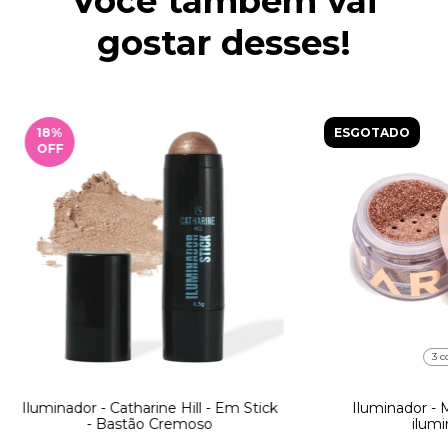
Você também vai
gostar desses!
18
%
ESGOTADO
OFF
3 c
Iluminador - Catharine Hill - Em Stick
Iluminador - M
- Bastão Cremoso
ilumi