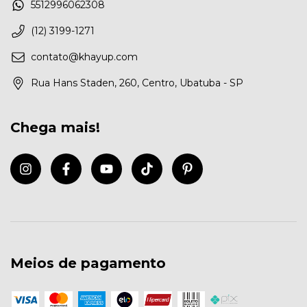
5512996062308
(12) 3199-1271
contato@khayup.com
Rua Hans Staden, 260, Centro, Ubatuba - SP
Chega mais!
Meios de pagamento