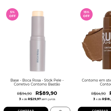
5
%
15
%
OFF
OFF
Base - Boca Rosa - Stick Pele -
Contorno em stic
Corretivo Contorno Bastão
Conto
R$89,90
R$94,90
R$64,90
3
x de
R$29,97
sem juros
3
x de
R$18,
COMPRAR
COMPRAR