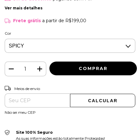
Ver mais detalhes
Frete grátis
a partir de
R$199,00
Cor
ALTERAR CEP
Entregas para o CEP:
Meios de envio
CALCULAR
Não sei meu CEP
Site 100% Seguro
As suas informações estão totalmente Protegidas!