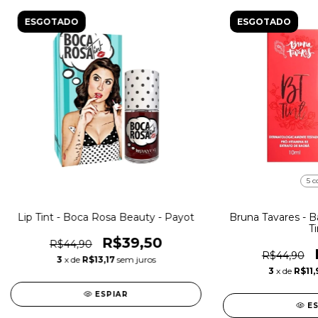
ESGOTADO
ESGOTADO
5 c
Lip Tint - Boca Rosa Beauty - Payot
Bruna Tavares - B
Ti
R$39,50
R$44,90
R$44,90
3
x de
R$13,17
sem juros
3
x de
R$11,
ESPIAR
E