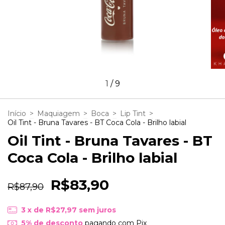
1
/
9
Início
>
Maquiagem
>
Boca
>
Lip Tint
>
Oil Tint - Bruna Tavares - BT Coca Cola - Brilho labial
Oil Tint - Bruna Tavares - BT
Coca Cola - Brilho labial
R$83,90
R$87,90
3
x de
R$27,97
sem juros
5% de desconto
pagando com Pix