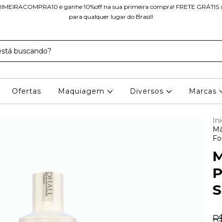
IMEIRACOMPRA10 e ganhe 10%off na sua primeira compra! FRETE GRÁTIS a 
para qualquer lugar do Brasil!
Ofertas
Maquiagem
Diversos
Marcas
Iní
Má
Fo
M
P
S
R