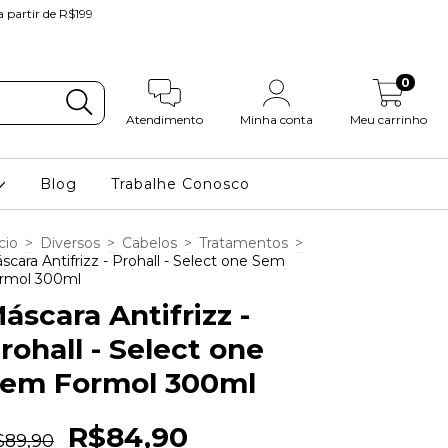
partir de R$199
0
Atendimento
Minha conta
Meu carrinho
Blog
Trabalhe Conosco
cio
>
Diversos
>
Cabelos
>
Tratamentos
>
scara Antifrizz - Prohall - Select one Sem
rmol 300ml
áscara Antifrizz -
rohall - Select one
em Formol 300ml
R$84,90
$89,90