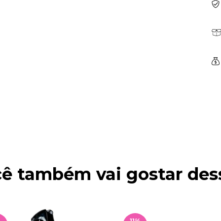
ê também vai gostar des
%
11
%