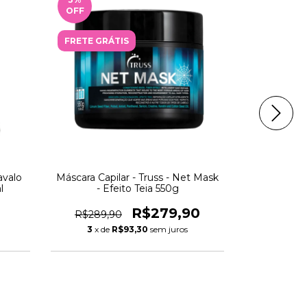
OFF
OFF
FRETE GRÁTIS
avalo
Máscara Capilar - Truss - Net Mask
Máscara Ca
l
- Efeito Teia 550g
Revolutio
R$279,90
R$289,90
R$194,
3
x de
R$93,30
sem juros
3
x de