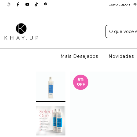
Use o cupom PR
Mais Desejados
Novidades
6
%
OFF