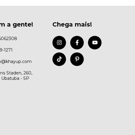
m a gente!
Chega mais!
6062308
99-1271
to@khayup.com
ns Staden, 260,
, Ubatuba - SP