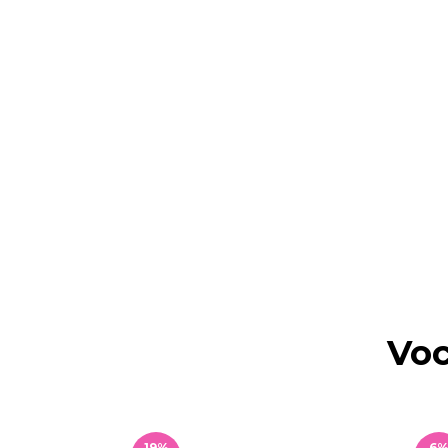
Voc
19
%
6