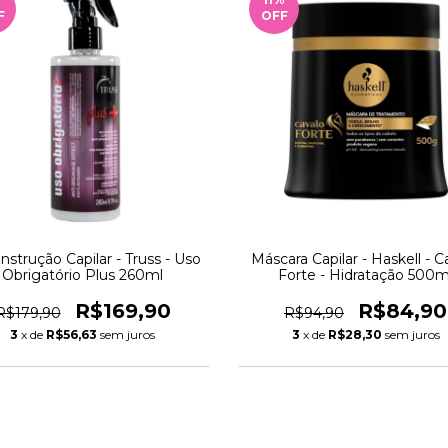
F
OFF
strução Capilar - Truss - Uso
Máscara Capilar - Haskell - C
Obrigatório Plus 260ml
Forte - Hidratação 500m
R$169,90
R$84,90
R$179,90
R$94,90
3
x de
R$56,63
sem juros
3
x de
R$28,30
sem juros