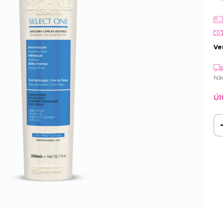
Ve
Nã
Úl
Ent
Fa
Nã