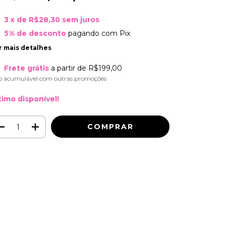
3
x de
R$28,30
sem juros
5% de desconto
pagando com Pix
r mais detalhes
Frete grátis
a partir de
R$199,00
o acumulável com outras promoções
timo disponível!
Meios de envio
ALTERAR CEP
regas para o CEP:
CALCULAR
ça login
e use seus dados de entrega
o sei meu CEP