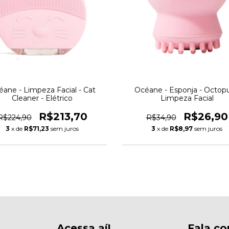
ane - Limpeza Facial - Cat
Océane - Esponja - Octopu
Cleaner - Elétrico
Limpeza Facial
R$213,70
R$26,90
R$224,90
R$34,90
3
x de
R$71,23
sem juros
3
x de
R$8,97
sem juros
Acessa aí!
Fala co