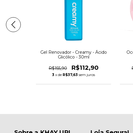
itamina C
Gel Renovador - Creamy - Ácido
Océ
Glicólico - 30ml
2,20
R$112,90
R$155,90
m juros
3
x de
R$37,63
sem juros
Sobre a KHAY.UP!
Loja Segura!