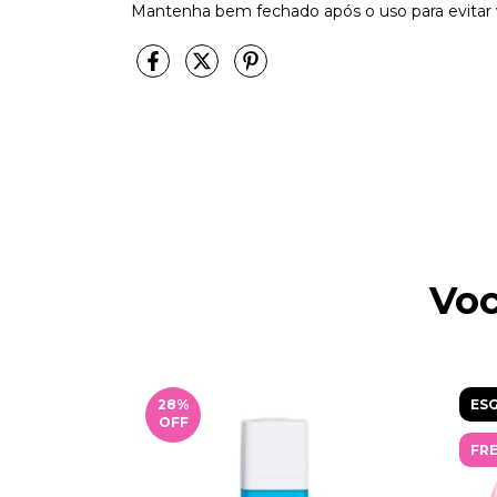
Mantenha bem fechado após o uso para evitar
Voc
28
%
ES
OFF
FRE