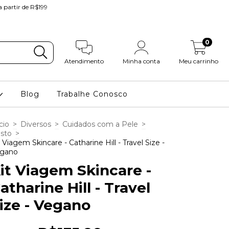
partir de R$199
0
Atendimento
Minha conta
Meu carrinho
Blog
Trabalhe Conosco
cio
>
Diversos
>
Cuidados com a Pele
>
sto
>
t Viagem Skincare - Catharine Hill - Travel Size -
gano
it Viagem Skincare -
atharine Hill - Travel
ize - Vegano