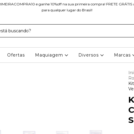
IMEIRACOMPRA10 e ganhe 10%off na sua primeira compra! FRETE GRÁTIS a 
para qualquer lugar do Brasil!
Ofertas
Maquiagem
Diversos
Marcas
Iní
Ro
Ki
Ve
K
C
S