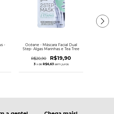
s -
Océane - Máscara Facial Dual
Océane - M
Step- Algas Marinhas e Tea Tree
Mask Es
R$19,90
R$20,90
R$33,
3
x de
R$6,63
sem juros
3
x d
m a gente!
Chega mais!