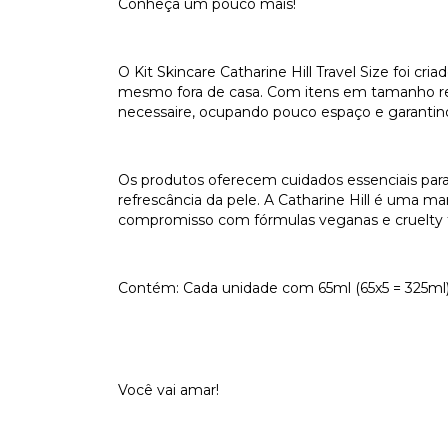
Conheça um pouco mais!
O Kit Skincare Catharine Hill Travel Size foi c
mesmo fora de casa. Com itens em tamanho red
necessaire, ocupando pouco espaço e garantind
Os produtos oferecem cuidados essenciais para a
refrescância da pele. A Catharine Hill é uma mar
compromisso com fórmulas veganas e cruelty f
Contém: Cada unidade com 65ml (65x5 = 325ml
Você vai amar!