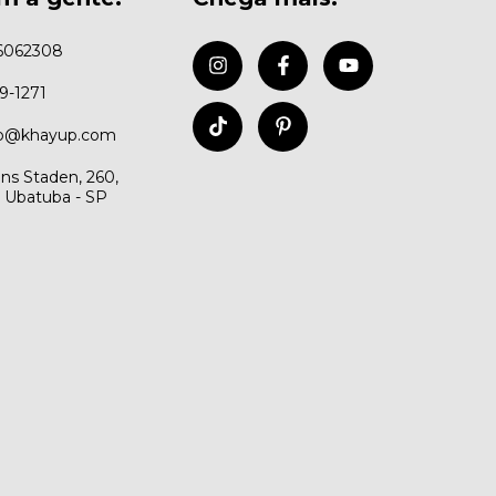
6062308
99-1271
to@khayup.com
ns Staden, 260,
, Ubatuba - SP