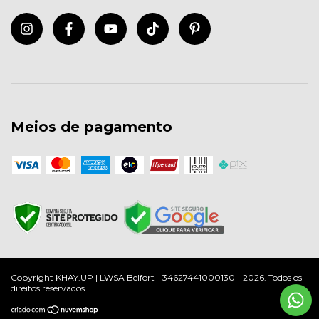
Meios de pagamento
Copyright KHAY.UP | LWSA Belfort - 34627441000130 - 2026. Todos os
direitos reservados.