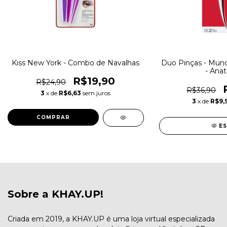
Kiss New York - Combo de Navalhas
Duo Pinças - Mundi
- Ana
R$19,90
R$24,90
R$36,90
3
x de
R$6,63
sem juros
3
x de
R$9,
E
Sobre a KHAY.UP!
Criada em 2019, a KHAY.UP é uma loja virtual especializada