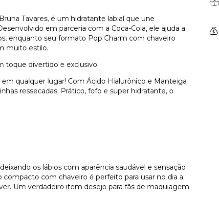
runa Tavares, é um hidratante labial que une
 Desenvolvido em parceria com a Coca-Cola, ele ajuda a
idos, enquanto seu formato Pop Charm com chaveiro
m muito estilo.
 toque divertido e exclusivo.
 em qualquer lugar! Com Ácido Hialurônico e Manteiga
inhas ressecadas. Prático, fofo e super hidratante, o
ar, deixando os lábios com aparência saudável e sensação
o compacto com chaveiro é perfeito para usar no dia a
tiver. Um verdadeiro item desejo para fãs de maquiagem