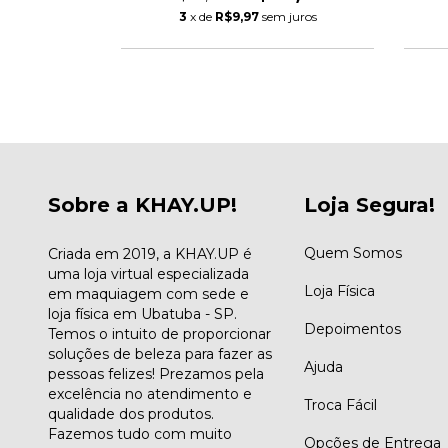
 juros
3
x de
R$9,97
sem juros
Sobre a KHAY.UP!
Loja Segura!
Quem Somos
Criada em 2019, a KHAY.UP é
uma loja virtual especializada
Loja Física
em maquiagem com sede e
loja física em Ubatuba - SP.
Depoimentos
Temos o intuito de proporcionar
soluções de beleza para fazer as
Ajuda
pessoas felizes! Prezamos pela
excelência no atendimento e
Troca Fácil
qualidade dos produtos.
Fazemos tudo com muito
Opções de Entrega