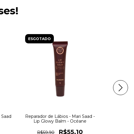
ses!
ESGOTADO
ESGOTAD
i Saad
Reparador de Lábios - Mari Saad -
Ice Stick - 
Lip Glowy Balm - Océane
Cardos
R$55,10
R$59,90
R$74,