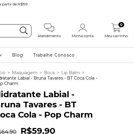
partir de R$199
0
Atendimento
Minha conta
Meu carrinho
Blog
Trabalhe Conosco
cio
>
Maquiagem
>
Boca
>
Lip Balm
>
dratante Labial - Bruna Tavares - BT Coca Cola -
p Charm
idratante Labial -
runa Tavares - BT
oca Cola - Pop Charm
R$59,90
$64,90