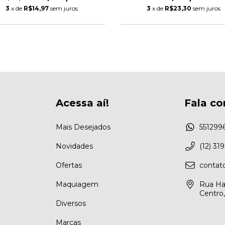
3
x de
R$14,97
sem juros
3
x de
R$23,30
sem juros
Acessa aí!
Fala co
Mais Desejados
551299
Novidades
(12) 31
Ofertas
conta
Maquiagem
Rua Ha
Centro
Diversos
Marcas