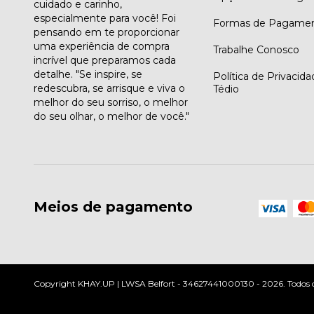
cuidado e carinho,
especialmente para você! Foi
Formas de Pagame
pensando em te proporcionar
uma experiência de compra
Trabalhe Conosco
incrível que preparamos cada
detalhe. "Se inspire, se
Política de Privacid
redescubra, se arrisque e viva o
Tédio
melhor do seu sorriso, o melhor
do seu olhar, o melhor de você."
Meios de pagamento
Copyright KHAY.UP | LWSA Belfort - 34627441000130 - 2026. Todos os 