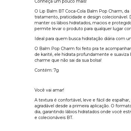
Conheça um pouco mais!
O Lip Balm BT Coca-Cola Balm Pop Charm, da B
tratamento, praticidade e design colecionável.
manter os lábios hidratados, macios e proteg
permite levar o produto para qualquer lugar co
Ideal para quem busca hidratação diária com um
O Balm Pop Charm foi feito pra te acompanhar
de karité, ele hidrata profundamente е suaviza l
charme que não sai da sua bolsa!
Contém: 7g
Você vai amar!
A textura é confortável, leve e fácil de espalh
agradável desde a primeira aplicação. O format
dia, garantindo lábios hidratados onde você es
e colecionáveis BT.