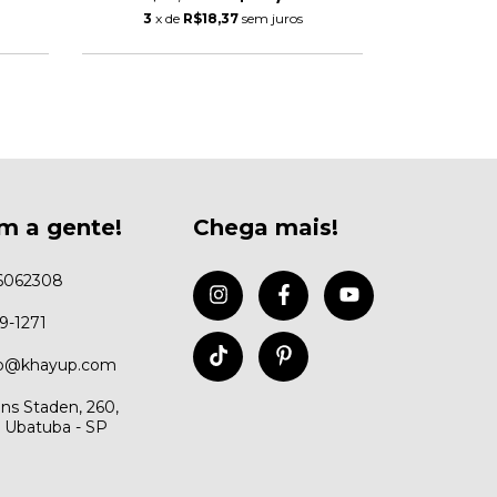
3
x de
R$18,37
sem juros
3
x de
m a gente!
Chega mais!
6062308
99-1271
to@khayup.com
ns Staden, 260,
, Ubatuba - SP