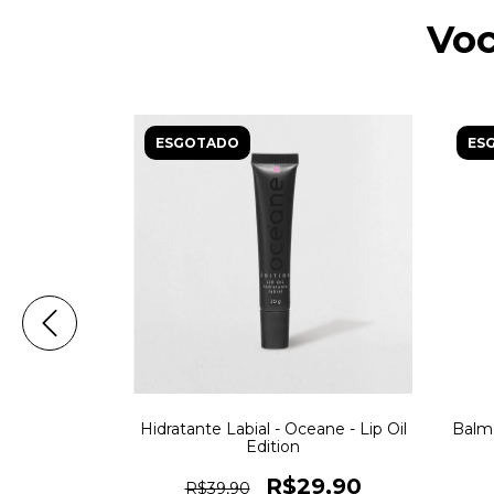
Voc
ESGOTADO
ES
ck Tint
Hidratante Labial - Oceane - Lip Oil
Balm 
Edition
9,90
R$29,90
R$39,90