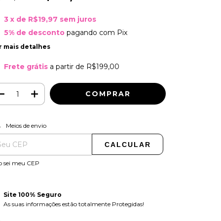
3
x de
R$19,97
sem juros
5% de desconto
pagando com Pix
r mais detalhes
Frete grátis
a partir de
R$199,00
ALTERAR CEP
regas para o CEP:
Meios de envio
CALCULAR
o sei meu CEP
Site 100% Seguro
As suas informações estão totalmente Protegidas!