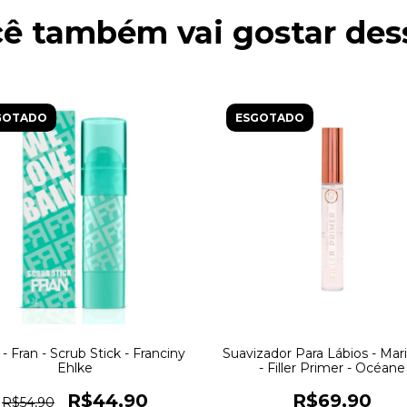
ê também vai gostar des
GOTADO
ESGOTADO
- Fran - Scrub Stick - Franciny
Suavizador Para Lábios - Mar
Ehlke
- Filler Primer - Océane
R$44,90
R$69,90
R$54,90