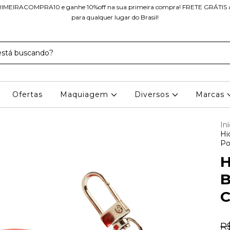
IMEIRACOMPRA10 e ganhe 10%off na sua primeira compra! FRETE GRÁTIS a 
para qualquer lugar do Brasil!
Ofertas
Maquiagem
Diversos
Marcas
Iní
Hi
Po
H
B
C
R