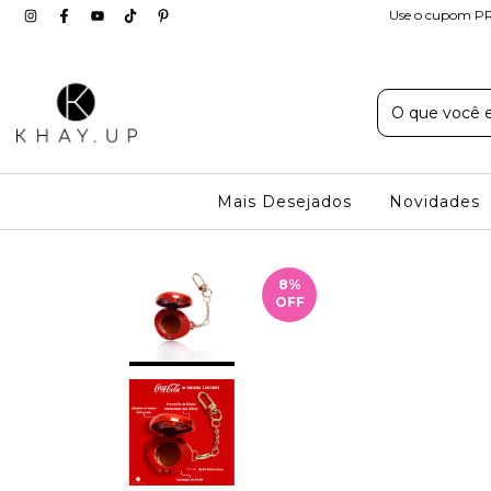
Use o cupom PR
Mais Desejados
Novidades
8
%
OFF