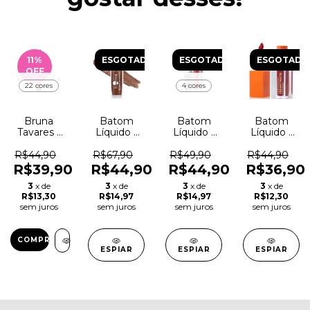
11
%
ESGOTADO
ESGOTADO
ESGOTADO
OFF
22 cores
4 cores
Bruna
Batom
Batom
Batom
Tavares -
Líquido -
Líquido -
Líquido -
Batom
Bruna
Fran -
Mari Maria
Líquido -
Tavares -
Matte -
- Creamy
R$44,90
R$67,90
R$49,90
R$44,90
Matte
BT Ovni -
Franciny
Matte
R$39,90
R$44,90
R$44,90
R$36,90
Matte
Ehlke
3
x de
3
x de
3
x de
3
x de
R$13,30
R$14,97
R$14,97
R$12,30
sem juros
sem juros
sem juros
sem juros
COMPRAR
ESPIAR
ESPIAR
ESPIAR