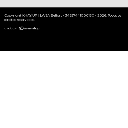
Copyright KHAY.UP | LWSA Belfort - 34627441000130 - 2026. Todos os
direitos reservados.